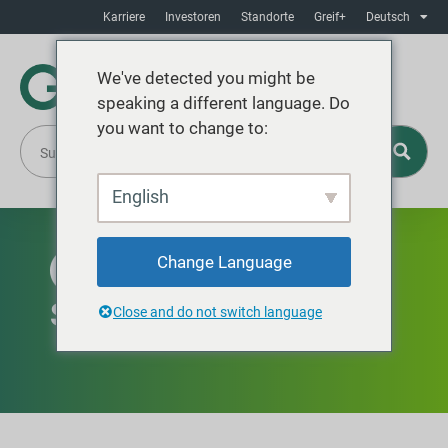
Karriere
Investoren
Standorte
Greif+
Deutsch
We've detected you might be
speaking a different language. Do
you want to change to:
English
Change Language
VERFÜGBAR IN NORDAMERIKA
Schützen Sie Ihren Boden
Close and do not switch language