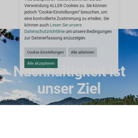
Verwendung ALLER Cookies zu. Sie können
jedoch "Cookie-Einstellungen" besuchen, um
eine kontrollierte Zustimmung zu erteilen. Sie
können auch
Lesen Sie unsere
Datenschutzrichtlinie
um unsere Bedingungen
zur Datenerfassung anzuzeigen.
Cookie-Einstellungen
Alle ablehnen
Alle akzeptieren
Nachhaltigkeit ist
unser Ziel
Das Netzwerk von Lebenszyklus-Dienstleistern von Greif
in Nordamerika und Europa kann die Lebensdauer
verbrauchter Verpackungen verlängern und die Rohstoffe,
aus denen sie bestehen, am Ende ihres Lebenszyklus
verantwortungsvoll recyceln.