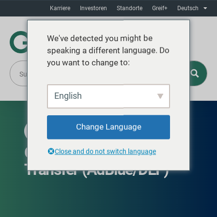
Karriere
Investoren
Standorte
Greif+
Deutsch
We've detected you might be
speaking a different language. Do
you want to change to:
English
Change Language
WELTWEIT VERFÜGBAR
GCUBE IBC Closed
Close and do not switch language
Transfer (AdBlue/DEF)