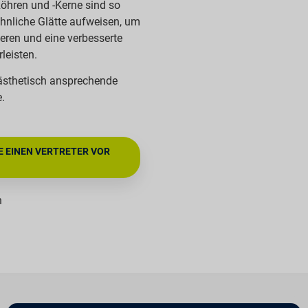
-Röhren und -Kerne sind so
öhnliche Glätte aufweisen, um
ren und eine verbesserte
leisten.
 ästhetisch ansprechende
e.
E EINEN VERTRETER VOR
n