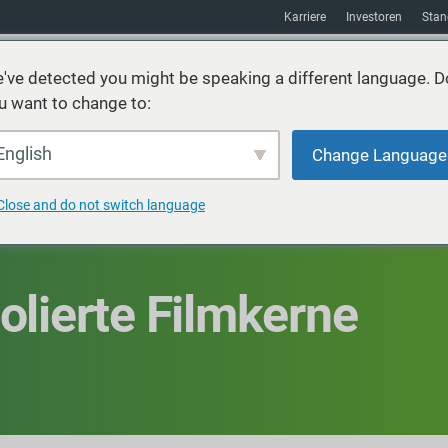
Karriere
Investoren
Stan
've detected you might be speaking a different language. D
u want to change to:
Nachhaltigkeit
Absatzmarkt
Hilfsmittel
über uns
English
Change Language
Close and do not switch language
olierte Filmkerne