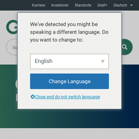
Karriere
Investoren
Standorte
Greif+
Deutsch
We've detected you might be
speaking a different language. Do
you want to change to:
English
Change Language
VERFÜGBAR IN NORDAMERIKA
Ro-Con Fibertrommel
Close and do not switch language