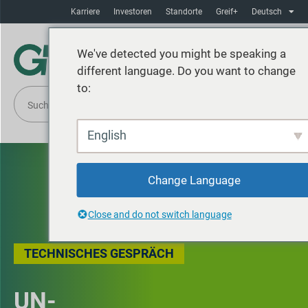
Karriere
Investoren
Standorte
Greif+
Deutsch
We've detected you might be speaking a
different language. Do you want to change
to:
English
Change Language
Close and do not switch language
TECHNISCHES GESPRÄCH
UN-