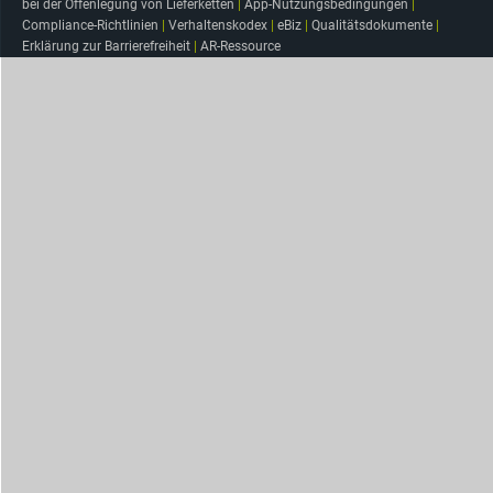
bei der Offenlegung von Lieferketten
|
App-Nutzungsbedingungen
|
Compliance-Richtlinien
|
Verhaltenskodex
|
eBiz
|
Qualitätsdokumente
|
Erklärung zur Barrierefreiheit
|
AR-Ressource