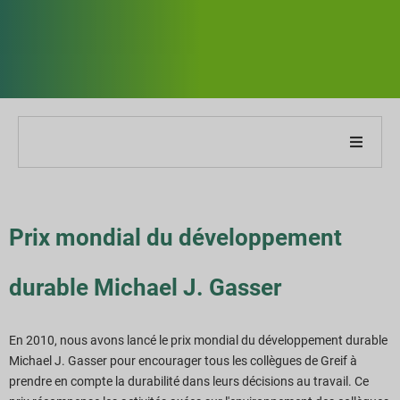
À propos de notre entreprise
À propos de notre rapport
Prix mondial du développement
Stratégies de développement durable
durable Michael J. Gasser
Objectifs et performances
En 2010, nous avons lancé le prix mondial du développement durable
Michael J. Gasser pour encourager tous les collègues de Greif à
Indices de reporting ESG
prendre en compte la durabilité dans leurs décisions au travail. Ce