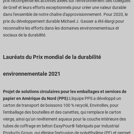
prix récompense les activités axées sur l'environnement des collègues
Téléchargements de rapports
de Greif et leurs efforts exceptionnels pour créer une valeur durable
dans l'ensemble de notre chaîne d'approvisionnement. Pour 2020, le
prix du développement durable Michael J. Gasser
a été élargi pour
reconnaître les efforts dans les domaines environnementaux et
sociaux de la durabilité.
Lauréats du Prix mondial de la durabilité
environnementale 2021
Projet de solutions circulaires pour les emballages et services de
papier en Amérique du Nord (PPS)
:L'équipe PPS a développé un
carton de transport de boissons 100 % recyclé, EnviroBev, pour
l'emballage des bouteilles et des canettes, qui remplace le carton
vierge, ainsi qu'un revêtement aqueux pour la couche intérieure des
tubes de coffrage en béton EasyPour® fabriqués par Industrial
Products Group, qui élimine l'extrusion de polyéthylène (PE) et permet