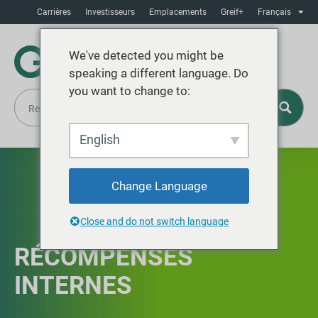
Carrières
Investisseurs
Emplacements
Greif+
Français
We've detected you might be
speaking a different language. Do
you want to change to:
English
Change Language
Close and do not switch language
RÉCOMPENSES
INTERNES