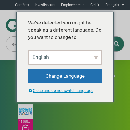
Carrières
Investisseurs
Emplacements
Greif+
Français
We've detected you might be
speaking a different language. Do
you want to change to:
English
Éthique et conformité
Change Language
Créer une culture
La voie Greif
Close and do not switch language