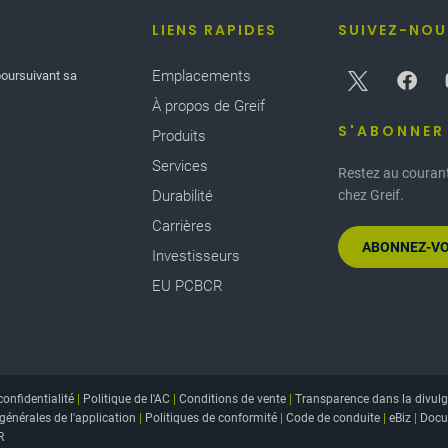
LIENS RAPIDES
SUIVEZ-NOU
Emplacements
poursuivant sa
À propos de Greif
S'ABONNER
Produits
Services
Restez au courant
Durabilité
chez Greif.
Carrières
ABONNEZ-VO
Investisseurs
EU PCBCR
confidentialité
|
Politique de l'AC
|
Conditions de vente
|
Transparence dans la divulg
générales de l'application
|
Politiques de conformité
|
Code de conduite
|
eBiz
|
Docu
R