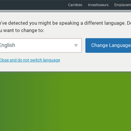
Carrières
Investisseurs
Emplacem
've detected you might be speaking a different language. D
u want to change to:
vices
Durabilité
Marchés
Ressources
À propos
English
Change Language
Close and do not switch language