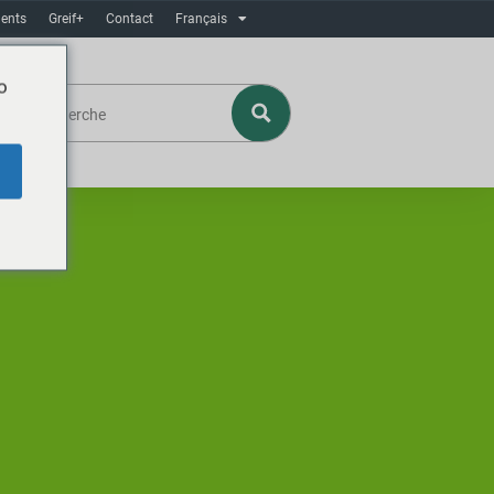
ents
Greif+
Contact
Français
o