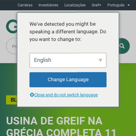
Carreiras
Investidores
Localizaçôes
Greif+
Português
We've detected you might be
speaking a different language. Do
you want to change to:
English
Change Language
Close and do not switch language
BLOG
USINA DE GREIF NA
GRÉCIA COMPLETA 11