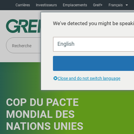
Carrières
Investisseurs
Emplacements
Greif+
Français
We've detected you might be speaki
English
Close and do not switch language
COP DU PACTE
MONDIAL DES
NATIONS UNIES