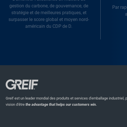
gestion du carbone, de gouvernance, de
Par rap
stratégie et de meilleures pratiques, et
a
surpasser le score global et moyen nord-
américain du CDP de D.
Greif est un leader mondial des produits et services d'emballage industriel, 
vision d'être
the advantage that helps our customers win.