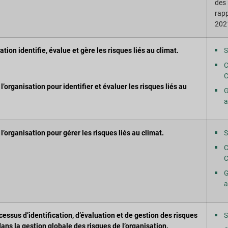
des 
rap
202
ion identifie, évalue et gère les risques liés au climat.
S
C
C
l’organisation pour identifier et évaluer les risques liés au
G
a
l’organisation pour gérer les risques liés au climat.
S
C
C
G
a
essus d’identification, d’évaluation et de gestion des risques
S
dans la gestion globale des risques de l’organisation.