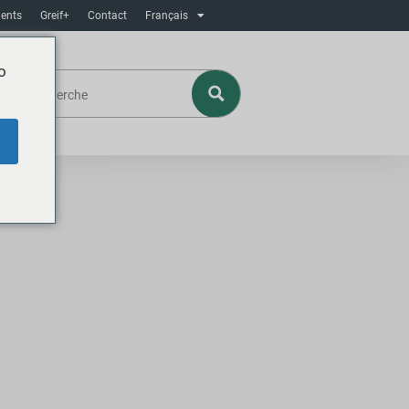
ents
Greif+
Contact
Français
o