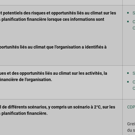
t potentiels des risques et opportunités liés au climat sur les
S
la planification financière lorsque ces informations sont
C
C
portunités liés au climat que l’organisation a identifiés à
ues et des opportunités liés au climat sur les activités, la
S
financière de l’organisation.
C
C
l de différents scénarios, y compris un scénario à 2°C, sur les
CDP
a planification financière.
Grei
du s