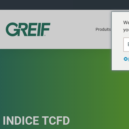
We
yo
Produits
Ser
INDICE TCFD