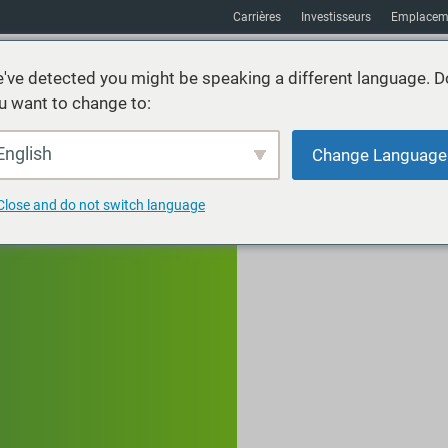
Carrières
Investisseurs
Emplacem
've detected you might be speaking a different language. D
u want to change to:
vices
Durabilité
Marchés
Ressources
À propos
English
Change Language
Close and do not switch language