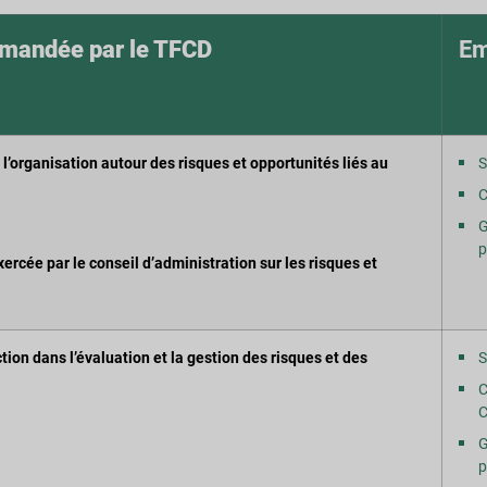
mmandée par le TFCD
Em
l’organisation autour des risques et opportunités liés au
S
C
G
p
xercée par le conseil d’administration sur les risques et
ection dans l’évaluation et la gestion des risques et des
S
C
C
G
p