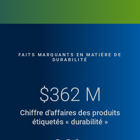
FAITS MARQUANTS EN MATIÈRE DE
HISTOIRES MARQUANTES
DURABILITÉ
Tambours
démontables (KDD)
$362 M
pour les
emplacements
Chiffre d'affaires des produits
éloignés
étiquetés « durabilité »
offre la solution durable optimale pour le transport
de fûts en acier vers des endroits éloignés. Les