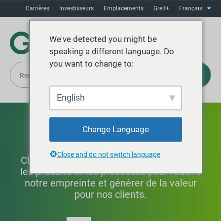
Carrières
Investisseurs
Emplacements
Greif+
Français
We've detected you might be
speaking a different language. Do
you want to change to:
English
Innovation
Change Language
Close and do not switch language
Chez Greif, l’innovation signifie améliorer
les produits et les processus pour réduire
notre empreinte et générer de la valeur
pour nos clients.