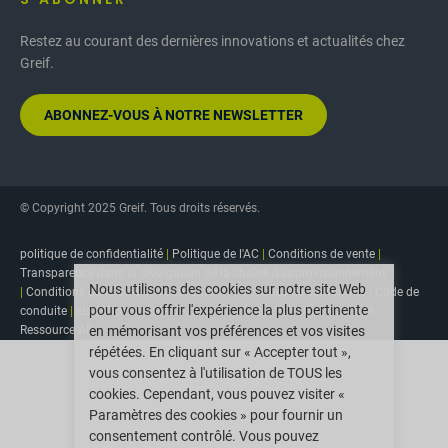
Restez au courant des dernières innovations et actualités chez
Greif.
ABONNEZ-VOUS À NOTRE NEWSLETTER
© Copyright 2025 Greif. Tous droits réservés.
politique de confidentialité
|
Politique de l'AC
|
Conditions de vente
|
Transparence dans la divulgation de la chaîne d'approvisionnement
Nous utilisons des cookies sur notre site Web
|
Conditions générales de l'application
|
Politiques de conformité
|
Code de
pour vous offrir l'expérience la plus pertinente
conduite
|
eBiz
|
Documents de qualité
|
Déclaration d'accessibilité
|
Ressource AR
en mémorisant vos préférences et vos visites
répétées. En cliquant sur « Accepter tout »,
vous consentez à l'utilisation de TOUS les
cookies. Cependant, vous pouvez visiter «
Paramètres des cookies » pour fournir un
consentement contrôlé. Vous pouvez