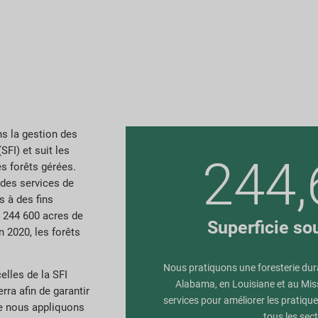
ns la gestion des
SFI) et suit les
244,
s forêts gérées.
, des services de
s à des fins
t 244 600 acres de
Superficie so
n 2020, les forêts
Nous pratiquons une foresterie dur
elles de la SFI
Alabama, en Louisiane et au Mis
rra afin de garantir
services pour améliorer les pratiqu
e nous appliquons
tous les sec