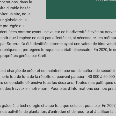
opérations, dans la
lte durable basée
olter un site, nous
ur globale de la
le protégée qui
t identifiées comme ayant une valeur de biodiversité élevée ou serve
ntir que l'espèce ne soit pas affectée et, si nécessaire, les métho
par Soterra n'a été identifiée comme ayant une valeur de biodiversi
phiques et protégées lorsque cela était nécessaire. En 2020, le se
ropriétés gérées par Greif.
est chargée de créer et de maintenir une solide culture de sécurit
nerie lourde lors de la récolte et peuvent parcourir 40 000 à 50 000 
urs de conduite défensive tous les deux ans. Toutes nos politiques 
uent des travaux en notre nom. Pour plus d'informations sur nos prati
es grâce à la technologie chaque fois que cela est possible. En 2
 activités de plantation, d’entretien et de récolte et à utiliser la