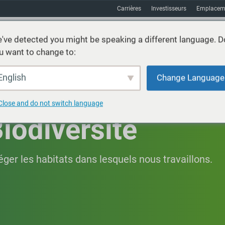
Carrières
Investisseurs
Emplacem
've detected you might be speaking a different language. D
u want to change to:
vices
Durabilité
Marchés
Ressources
À propos
English
Change Language
Close and do not switch language
iodiversité
ger les habitats dans lesquels nous travaillons.