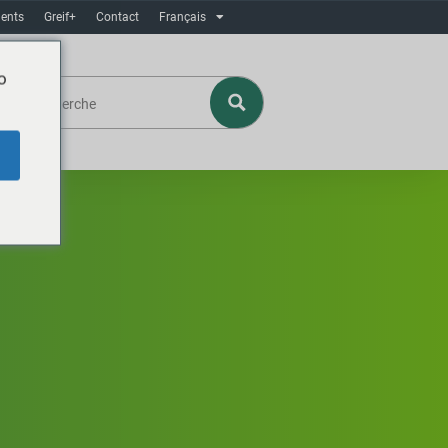
ents
Greif+
Contact
Français
o