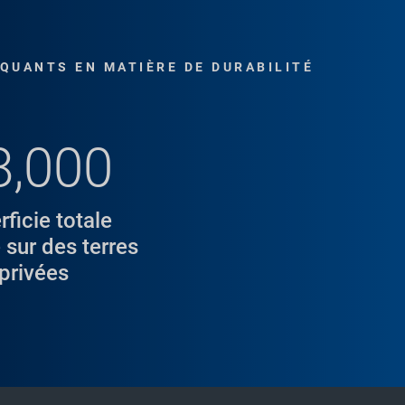
QUANTS EN MATIÈRE DE DURABILITÉ
8,000
rficie totale
 sur des terres
privées
eçoit le
ental Award
stuary Program pour
 Dans le cadre de ce
 baril de pluie pour aider