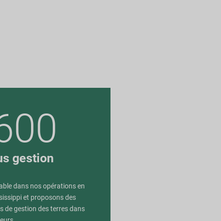
600
us gestion
able dans nos opérations en
sissippi et proposons des
es de gestion des terres dans
teurs.