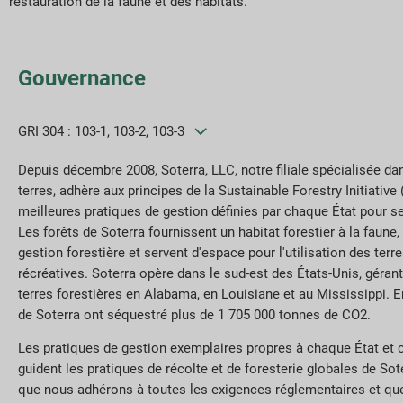
restauration de la faune et des habitats.
Gouvernance
GRI 304 : 103-1, 103-2, 103-3
Depuis décembre 2008, Soterra, LLC, notre filiale spécialisée da
terres, adhère aux principes de la Sustainable Forestry Initiative (
meilleures pratiques de gestion définies par chaque État pour se
Les forêts de Soterra fournissent un habitat forestier à la faune
gestion forestière et servent d'espace pour l'utilisation des terre
récréatives. Soterra opère dans le sud-est des États-Unis, géran
terres forestières en Alabama, en Louisiane et au Mississippi. E
de Soterra ont séquestré plus de 1 705 000 tonnes de CO2.
Les pratiques de gestion exemplaires propres à chaque État et c
guident les pratiques de récolte et de foresterie globales de Sote
que nous adhérons à toutes les exigences réglementaires et qu