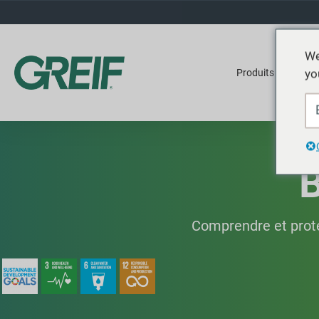
We
yo
Produits
Ser
B
Comprendre et proté