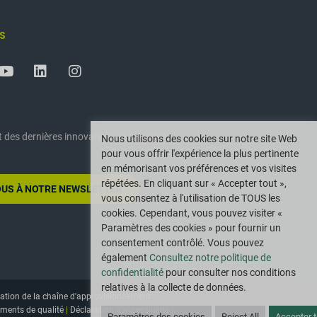
plus grands experts mondiaux 
des pollinisateurs sur la dispo
S
forestiers, la valeur ajoutée d
et pour découvrir la meilleur
les paysages forestiers.
L’étude a produit des recomm
durable des forêts qui devraie
pollinisatrices, à la faune lo
 des dernières innovations et actualités
Nous utilisons des cookies sur notre site Web
sa plateforme d’utilisation dur
pour vous offrir l'expérience la plus pertinente
qui en résulteront aux partena
en mémorisant vos préférences et vos visites
communauté universitaire du m
répétées. En cliquant sur « Accepter tout »,
environnementale positive dan
US À NOTRE NEWSLETTER
vous consentez à l'utilisation de TOUS les
cookies. Cependant, vous pouvez visiter «
En 2013, la Sustainable Forest
Paramètres des cookies » pour fournir un
Pollinator Partnership en leu
consentement contrôlé. Vous pouvez
Award pour cette recherche. L
également
Consultez notre politique de
programme en déclarant une Sem
confidentialité
pour consulter nos conditions
printemps 2018. En 2021, Sote
relatives à la collecte de données.
sensibilisation, la conservati
ation de la chaîne d'approvisionnement
des pollinisateurs dans notre
ments de qualité
|
Déclaration d'accessibilité
|
Paramètres des cookies
Reject All
Accepter t