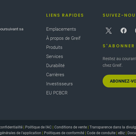
s barils sont installés dans
storiquement élevés et qui
LIENS RAPIDES
SUIVEZ-NOU
 l'eau associée au
ils capables de fournir 260
Emplacements
poursuivant sa
n 2019, nous avons reçu
onmental Progress en
À propos de Greif
S'ABONNER
Produits
is, un baril de pluie
Services
Restez au courant
 pointe de l'été.
Durabilité
chez Greif.
Carrières
ABONNEZ-VO
Investisseurs
EU PCBCR
confidentialité
|
Politique de l'AC
|
Conditions de vente
|
Transparence dans la divulg
générales de l'application
|
Politiques de conformité
|
Code de conduite
|
eBiz
|
Docu