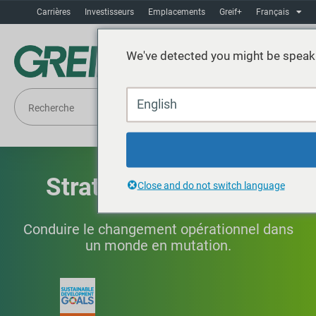
Carrières
Investisseurs
Emplacements
Greif+
Français
We've detected you might be speaki
English
Stratégie climatique
Close and do not switch language
Conduire le changement opérationnel dans
un monde en mutation.