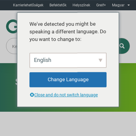
Karrierlehetőségek
Befektetők
Helyszínek
Greif+
Magyar
We've detected you might be
speaking a different language. Do
you want to change to:
English
Schedule a Waste Audit
Change Language
Close and do not switch language