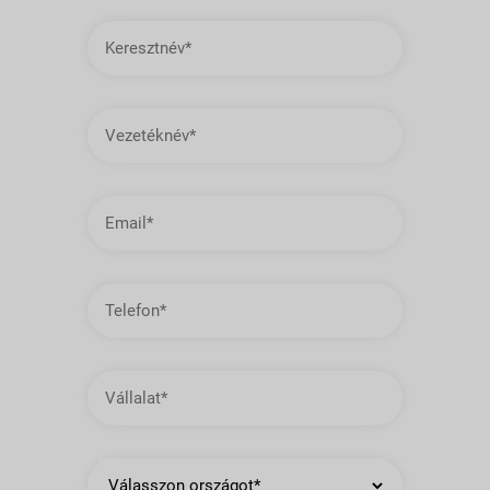
Keresztnév
Vezetéknév
E-
mail
cím
Telefon
Vállalat
Ország