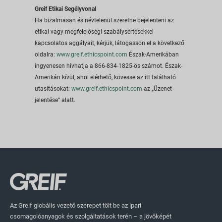
Greif Etikai Segélyvonal
Ha bizalmasan és névtelenül szeretne bejelenteni az
etikai vagy megfelelőségi szabálysértésekkel
kapcsolatos aggályait, kérjük, látogasson el a következő
oldalra:
www.greif.ethicspoint.com
Észak-Amerikában
ingyenesen hívhatja a 866-834-1825-ös számot. Észak-
Amerikán kívül, ahol elérhető, kövesse az itt található
utasításokat:
www.greif.ethicspoint.com
az „Üzenet
jelentése” alatt.
Az Greif globális vezető szerepet tölt be az ipari
csomagolóanyagok és szolgáltatások terén – a jövőképét