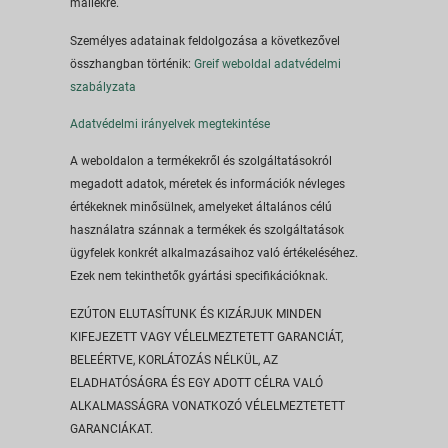
mailekre.
Személyes adatainak feldolgozása a következővel
összhangban történik:
Greif weboldal adatvédelmi
szabályzata
Adatvédelmi irányelvek megtekintése
A weboldalon a termékekről és szolgáltatásokról
megadott adatok, méretek és információk névleges
értékeknek minősülnek, amelyeket általános célú
használatra szánnak a termékek és szolgáltatások
ügyfelek konkrét alkalmazásaihoz való értékeléséhez.
Ezek nem tekinthetők gyártási specifikációknak.
EZÚTON ELUTASÍTUNK ÉS KIZÁRJUK MINDEN
KIFEJEZETT VAGY VÉLELMEZTETETT GARANCIÁT,
BELEÉRTVE, KORLÁTOZÁS NÉLKÜL, AZ
ELADHATÓSÁGRA ÉS EGY ADOTT CÉLRA VALÓ
ALKALMASSÁGRA VONATKOZÓ VÉLELMEZTETETT
GARANCIÁKAT.