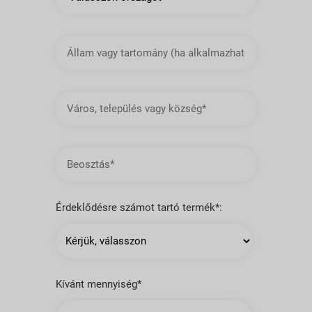
Állam
vagy
tartomány
Város,
település
vagy
község
Beosztás
Érdeklődésre számot tartó termék*:
Kívánt mennyiség*