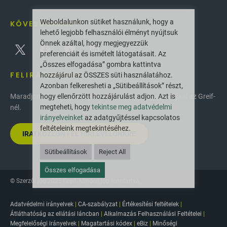
Weboldalunkon sütiket használunk, hogy a
KÖVESS MINKET
lehető legjobb felhasználói élményt nyújtsuk
Önnek azáltal, hogy megjegyezzük
preferenciáit és ismételt látogatásait. Az
„Összes elfogadása” gombra kattintva
FELIRATKOZÁS
hozzájárul az ÖSSZES süti használatához.
Azonban felkeresheti a „Sütibeállítások” részt,
hogy ellenőrzött hozzájárulást adjon. Azt is
Maradjon naprakész a legújabb innovációkkal és hírekkel az Greif-
megteheti, hogy
tekintse meg adatvédelmi
nél.
irányelveinket
az adatgyűjtéssel kapcsolatos
feltételeink megtekintéséhez.
IRATKOZZON FEL HÍRLEVELÜNKRE
Sütibeállítások
Reject All
Összes elfogadása
© Szerzői jog 2025 Greif. Minden jog fenntartva.
Adatvédelmi irányelvek
|
CA-szabályzat
|
Értékesítési feltételek
|
Átláthatóság az ellátási láncban
|
Alkalmazás Felhasználási Feltételei
|
Megfelelőségi irányelvek
|
Magatartási kódex
|
eBiz
|
Minőségi