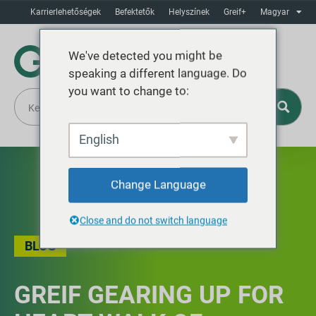
Karrierlehetőségek
Befektetők
Helyszínek
Greif+
Magyar
We've detected you might be
speaking a different language. Do
you want to change to:
English
Change Language
Close and do not switch language
BLOG
GREIF GEARING UP FOR