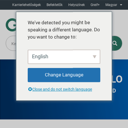
Karrierlehetőségek
Befektetők
Helyszínek
Greif+
Magyar
We've detected you might be
speaking a different language. Do
you want to change to:
English
Change Language
GREIF CASTENEDOLO
Close and do not switch language
JERRYCANS, PLASTIC DRUMS, AND
IBCs