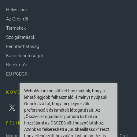
Helyszínek
Az Greif-ről
Termékek
Szolgáltatások
Fenntarthatóság
Karrierlehetőségek
Befektetők
EU PCBCR
Weboldalunkon sütiket használunk, hogy a
KÖVESS MINKET
lehető legjobb felhasználói élményt nyújtsuk
Önnek azáltal, hogy megjegyezzük
preferenciáit és ismételt látogatásait. Az
„Összes elfogadása” gombra kattintva
FELIRATKOZÁS
hozzájárul az ÖSSZES süti használatához.
Azonban felkeresheti a „Sütibeállítások” részt,
hogy ellenőrzött hozzájárulást adjon. Azt is
Maradjon naprakész a legújabb innovációkkal és hírekkel az Greif-