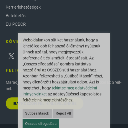
Karrierlehetőségek
Befektetők
EU PCBCR
Weboldalunkon sütiket használunk, hogy a
KÖVESS MINKET
lehető legjobb felhasználói élményt nyújtsuk
Önnek azáltal, hogy megjegyezzük
preferenciáit és ismételt látogatásait. Az
„Összes elfogadása” gombra kattintva
FELIRATKOZÁS
hozzájárul az ÖSSZES süti használatához.
Azonban felkeresheti a „Sütibeállítások” részt,
hogy ellenőrzött hozzájárulást adjon. Azt is
Maradjon naprakész a legújabb innovációkkal és hírekkel az Greif-
megteheti, hogy
tekintse meg adatvédelmi
nél.
irányelveinket
az adatgyűjtéssel kapcsolatos
feltételeink megtekintéséhez.
IRATKOZZON FEL HÍRLEVELÜNKRE
Sütibeállítások
Reject All
Összes elfogadása