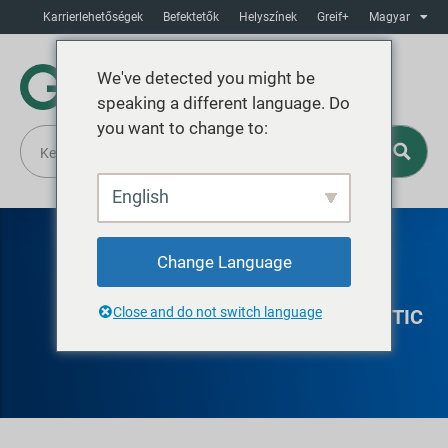
Karrierlehetőségek
Befektetők
Helyszínek
Greif+
Magyar
We've detected you might be
speaking a different language. Do
you want to change to:
English
Change Language
CASABLANCA
Close and do not switch language
STEEL DRUMS, JERRYCANS, PLASTIC
BOTTLES AND IBCs