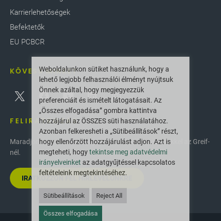
Karrierlehetőségek
Befektetők
EU PCBCR
Weboldalunkon sütiket használunk, hogy a
KÖVESS MINKET
lehető legjobb felhasználói élményt nyújtsuk
Önnek azáltal, hogy megjegyezzük
preferenciáit és ismételt látogatásait. Az
„Összes elfogadása” gombra kattintva
FELIRATKOZÁS
hozzájárul az ÖSSZES süti használatához.
Azonban felkeresheti a „Sütibeállítások” részt,
hogy ellenőrzött hozzájárulást adjon. Azt is
Maradjon naprakész a legújabb innovációkkal és hírekkel az Greif-
megteheti, hogy
tekintse meg adatvédelmi
nél.
irányelveinket
az adatgyűjtéssel kapcsolatos
feltételeink megtekintéséhez.
IRATKOZZON FEL HÍRLEVELÜNKRE
Sütibeállítások
Reject All
Összes elfogadása