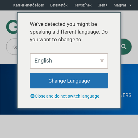
Karrierlehetőségek
Befektetők
Helyszínek
Greif+
Magyar
We've detected you might be
speaking a different language. Do
you want to change to:
English
Change Language
GREIF CAMPANA
JERRYCANS AND SMALL PLASTIC CONTAINERS
Close and do not switch language