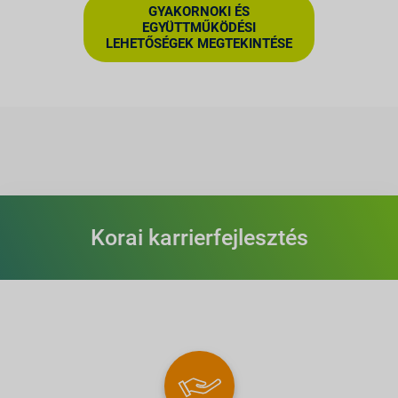
GYAKORNOKI ÉS
EGYÜTTMŰKÖDÉSI
LEHETŐSÉGEK MEGTEKINTÉSE
Korai karrierfejlesztés