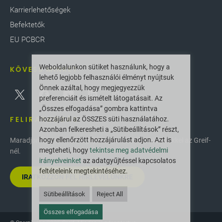
Karrierlehetőségek
Befektetők
EU PCBCR
Weboldalunkon sütiket használunk, hogy a
KÖVESS MINKET
lehető legjobb felhasználói élményt nyújtsuk
Önnek azáltal, hogy megjegyezzük
preferenciáit és ismételt látogatásait. Az
„Összes elfogadása” gombra kattintva
FELIRATKOZÁS
hozzájárul az ÖSSZES süti használatához.
Azonban felkeresheti a „Sütibeállítások” részt,
hogy ellenőrzött hozzájárulást adjon. Azt is
Maradjon naprakész a legújabb innovációkkal és hírekkel az Greif-
megteheti, hogy
tekintse meg adatvédelmi
nél.
irányelveinket
az adatgyűjtéssel kapcsolatos
feltételeink megtekintéséhez.
IRATKOZZON FEL HÍRLEVELÜNKRE
Sütibeállítások
Reject All
Összes elfogadása