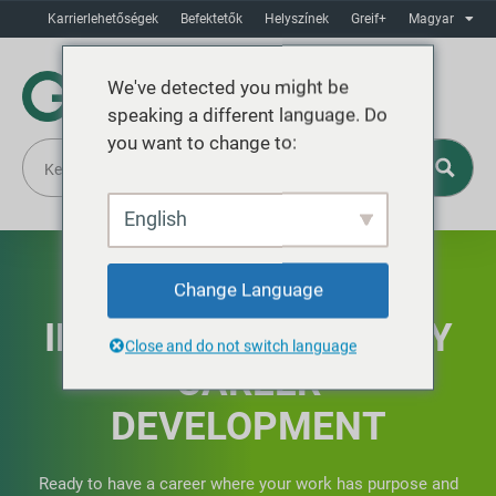
Karrierlehetőségek
Befektetők
Helyszínek
Greif+
Magyar
We've detected you might be
speaking a different language. Do
you want to change to:
English
Change Language
INTERNSHIPS & EARLY
Close and do not switch language
CAREER
DEVELOPMENT
Ready to have a career where your work has purpose and