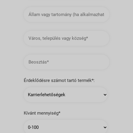
Állam
vagy
tartomány
Város,
település
vagy
község
Beosztás
Érdeklődésre számot tartó termék*:
Kívánt mennyiség*