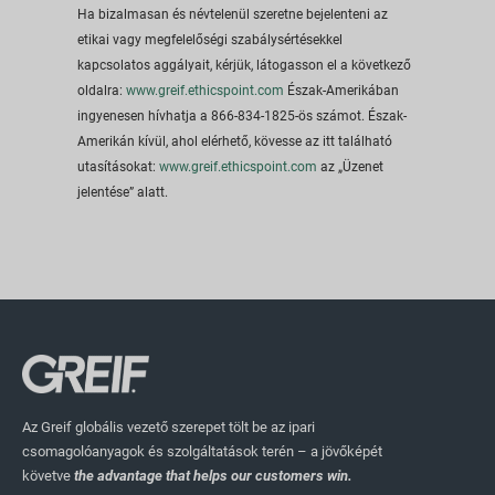
Ha bizalmasan és névtelenül szeretne bejelenteni az
etikai vagy megfelelőségi szabálysértésekkel
kapcsolatos aggályait, kérjük, látogasson el a következő
oldalra:
www.greif.ethicspoint.com
Észak-Amerikában
ingyenesen hívhatja a 866-834-1825-ös számot. Észak-
Amerikán kívül, ahol elérhető, kövesse az itt található
utasításokat:
www.greif.ethicspoint.com
az „Üzenet
jelentése” alatt.
Az Greif globális vezető szerepet tölt be az ipari
csomagolóanyagok és szolgáltatások terén – a jövőképét
követve
the advantage that helps our customers win.