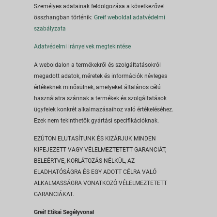
Személyes adatainak feldolgozása a következővel
összhangban történik:
Greif weboldal adatvédelmi
szabályzata
Adatvédelmi irányelvek megtekintése
A weboldalon a termékekről és szolgáltatásokról
megadott adatok, méretek és információk névleges
értékeknek minősülnek, amelyeket általános célú
használatra szánnak a termékek és szolgáltatások
ügyfelek konkrét alkalmazásaihoz való értékeléséhez.
Ezek nem tekinthetők gyártási specifikációknak.
EZÚTON ELUTASÍTUNK ÉS KIZÁRJUK MINDEN
KIFEJEZETT VAGY VÉLELMEZTETETT GARANCIÁT,
BELEÉRTVE, KORLÁTOZÁS NÉLKÜL, AZ
ELADHATÓSÁGRA ÉS EGY ADOTT CÉLRA VALÓ
ALKALMASSÁGRA VONATKOZÓ VÉLELMEZTETETT
GARANCIÁKAT.
Greif Etikai Segélyvonal