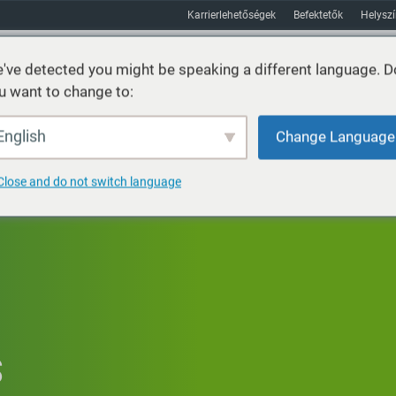
Karrierlehetőségek
Befektetők
Helysz
've detected you might be speaking a different language. D
u want to change to:
Fenntarthatóság
Piacok
Erőforrás
Körülbelül
English
Change Language
Close and do not switch language
S