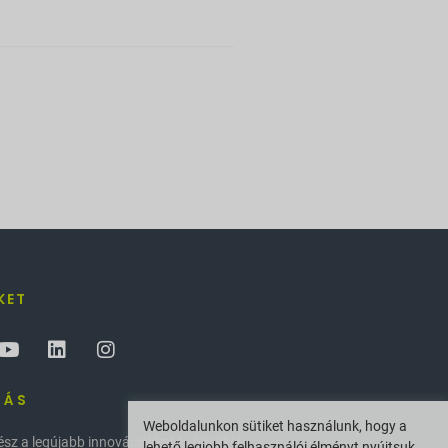
KET
ZÁS
Weboldalunkon sütiket használunk, hogy a
z a legújabb innovációkkal és hírekkel
lehető legjobb felhasználói élményt nyújtsuk