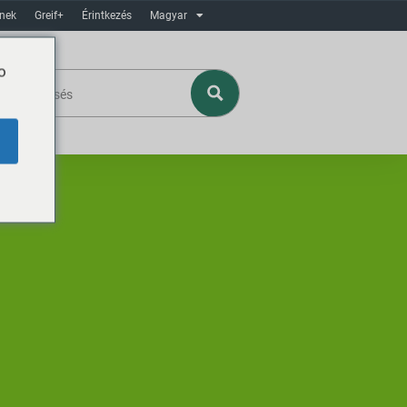
ínek
Greif+
Érintkezés
Magyar
o