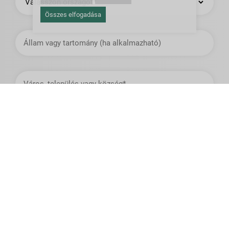
Összes elfogadása
Állam
vagy
tartomány
Város,
település
vagy
község
Beosztás
Érdeklődésre számot tartó termék*:
Kívánt mennyiség*