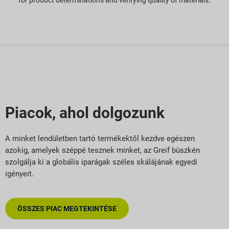
for product determinations and verifying quality of materials.
Piacok, ahol dolgozunk
A minket lendületben tartó termékektől kezdve egészen
azokig, amelyek széppé tesznek minket, az Greif büszkén
szolgálja ki a globális iparágak széles skálájának egyedi
igényeit.
ÖSSZES PIAC MEGTEKINTÉSE