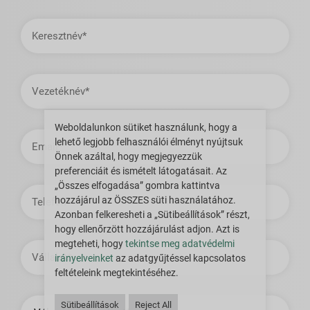
Keresztnév
Vezetéknév
Weboldalunkon sütiket használunk, hogy a
E-
lehető legjobb felhasználói élményt nyújtsuk
mail
cím
Önnek azáltal, hogy megjegyezzük
preferenciáit és ismételt látogatásait. Az
„Összes elfogadása” gombra kattintva
Telefon
hozzájárul az ÖSSZES süti használatához.
Azonban felkeresheti a „Sütibeállítások” részt,
hogy ellenőrzött hozzájárulást adjon. Azt is
megteheti, hogy
tekintse meg adatvédelmi
Vállalat
irányelveinket
az adatgyűjtéssel kapcsolatos
feltételeink megtekintéséhez.
Ország
Sütibeállítások
Reject All