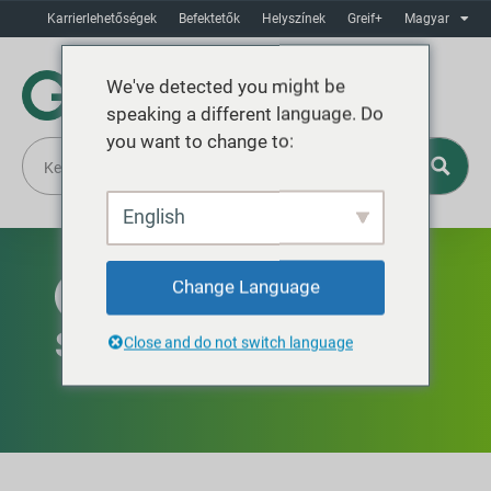
Karrierlehetőségek
Befektetők
Helyszínek
Greif+
Magyar
We've detected you might be
speaking a different language. Do
you want to change to:
English
Change Language
ÉSZAK-AMERIKÁBAN KAPHATÓ
Strap Protectors
Close and do not switch language