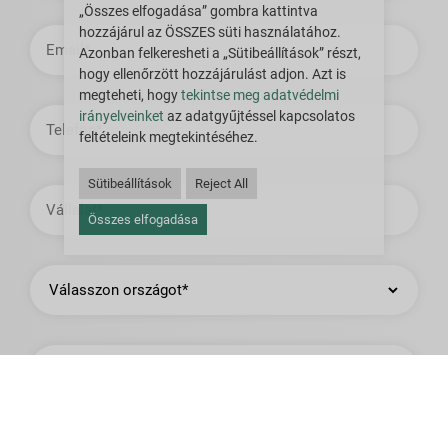
„Összes elfogadása” gombra kattintva
E-
hozzájárul az ÖSSZES süti használatához.
mail
Azonban felkeresheti a „Sütibeállítások” részt,
cím
hogy ellenőrzött hozzájárulást adjon. Azt is
megteheti, hogy
tekintse meg adatvédelmi
Telefon
irányelveinket
az adatgyűjtéssel kapcsolatos
feltételeink megtekintéséhez.
Sütibeállítások
Reject All
Vállalat
Összes elfogadása
Ország
Állam
vagy
tartomány
Város,
település