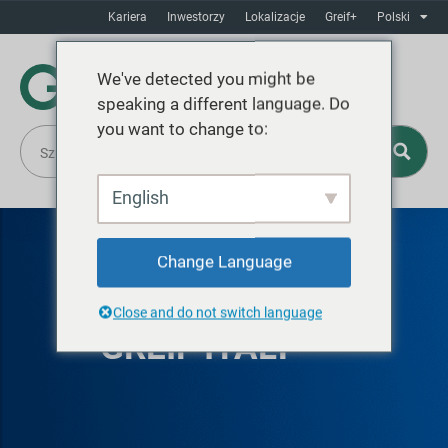
Kariera
Inwestorzy
Lokalizacje
Greif+
Polski
We've detected you might be
speaking a different language. Do
you want to change to:
English
Change Language
Close and do not switch language
GREIF ITALY