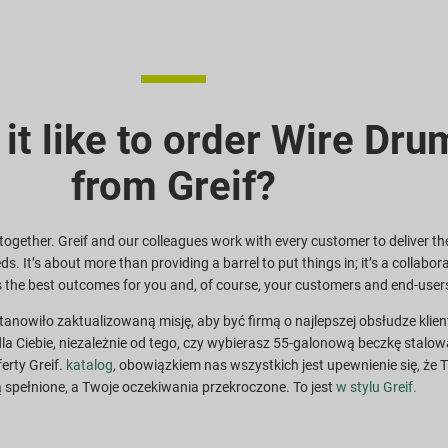
 it like to order Wire Dru
from Greif?
together. Greif and our colleagues work with every customer to deliver th
eds. It’s about more than providing a barrel to put things in; it’s a collabor
s the best outcomes for you and, of course, your customers and end-user
stanowiło zaktualizowaną misję, aby być firmą o najlepszej obsłudze klie
la Ciebie, niezależnie od tego, czy wybierasz 55-galonową beczkę stalow
erty Greif.
katalog
, obowiązkiem nas wszystkich jest upewnienie się, że 
 spełnione, a Twoje oczekiwania przekroczone. To jest
w stylu Greif.