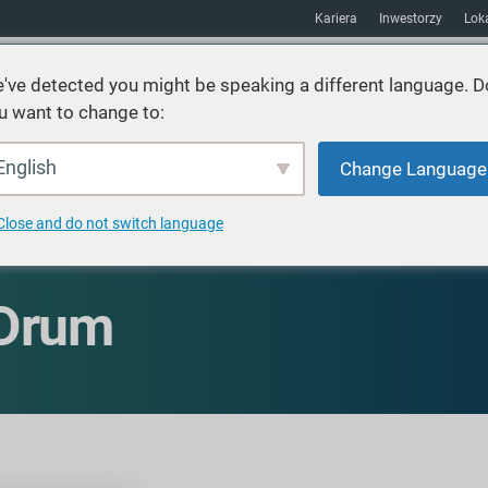
Kariera
Inwestorzy
Loka
've detected you might be speaking a different language. D
u want to change to:
Usługi
Zrównoważony rozwój
Rynki
Zasoby
O
English
Change Language
Close and do not switch language
 Drum