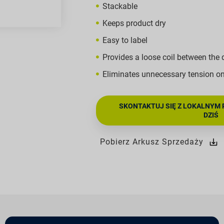
Stackable
Keeps product dry
Easy to label
Provides a loose coil between the
Eliminates unnecessary tension on 
SKONTAKTUJ SIĘ Z LOKALNYM 
DZIŚ
Pobierz Arkusz Sprzedaży