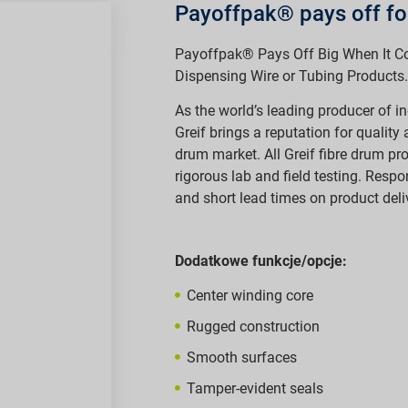
Payoffpak® pays off fo
Payoffpak® Pays Off Big When It C
Dispensing Wire or Tubing Products.
As the world’s leading producer of i
Greif brings a reputation for quality
drum market. All Greif fibre drum p
rigorous lab and field testing. Resp
and short lead times on product deli
Dodatkowe funkcje/opcje:
Center winding core
Rugged construction
Smooth surfaces
Tamper-evident seals