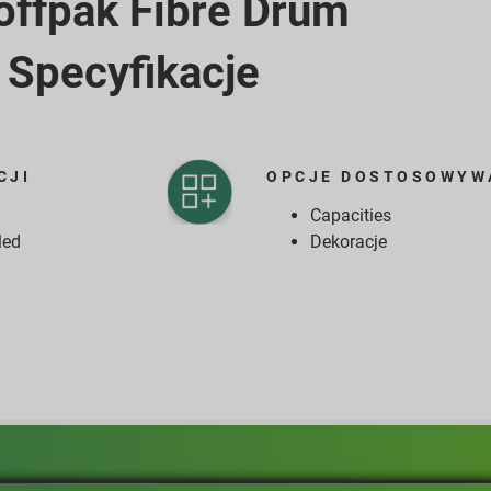
offpak Fibre Drum​
Specyfikacje
CJI
OPCJE DOSTOSOWYW
Capacities
led
Dekoracje