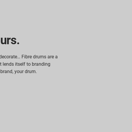
urs.
decorate… Fibre drums are a
lends itself to branding
r brand, your drum.