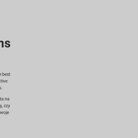
ms
e best
ative
s.
nta na
ą, czy
Twoje