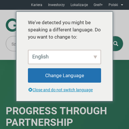
Kariera
Inwestorzy
Lokalizacje
Greif+
Polski
We've detected you might be
speaking a different language. Do
you want to change to:
English
Change Language
Close and do not switch language
PROGRESS THROUGH
PARTNERSHIP