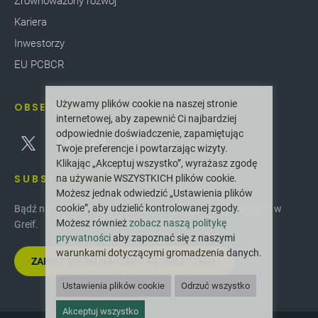
Zrównoważony rozwój
Kariera
Inwestorzy
EU PCBCR
Używamy plików cookie na naszej stronie
OBSERWUJ NAS
internetowej, aby zapewnić Ci najbardziej
odpowiednie doświadczenie, zapamiętując
Twoje preferencje i powtarzając wizyty.
Klikając „Akceptuj wszystko”, wyrażasz zgodę
SUBSKRYBOWAĆ
na używanie WSZYSTKICH plików cookie.
Możesz jednak odwiedzić „Ustawienia plików
cookie”, aby udzielić kontrolowanej zgody.
Bądź na bieżąco z najnowszymi innowacjami i nowościami w
Możesz również
zobacz naszą politykę
Greif.
prywatności
aby zapoznać się z naszymi
warunkami dotyczącymi gromadzenia danych.
ZAPISZ SIĘ DO NASZEGO NEWSLETTERA
Ustawienia plików cookie
Odrzuć wszystko
Akceptuj wszystko