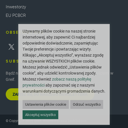
Inwestorzy
EU PCBCR
Używamy plików cookie na naszej stronie
OBSERWUJ NAS
internetowej, aby zapewnić Ci najbardziej
odpowiednie doświadczenie, zapamiętując
Twoje preferencje i powtarzając wizyty.
Klikając „Akceptuj wszystko”, wyrażasz zgodę
SUBSKRYBOWAĆ
na używanie WSZYSTKICH plików cookie.
Możesz jednak odwiedzić „Ustawienia plików
cookie”, aby udzielić kontrolowanej zgody.
Bądź na bieżąco z najnowszymi innowacjami i nowościami w
Możesz również
zobacz naszą politykę
Greif.
prywatności
aby zapoznać się z naszymi
warunkami dotyczącymi gromadzenia danych.
ZAPISZ SIĘ DO NASZEGO NEWSLETTERA
Ustawienia plików cookie
Odrzuć wszystko
Akceptuj wszystko
© Copyright 2025 Greif. Wszelkie prawa zastrzeżone.