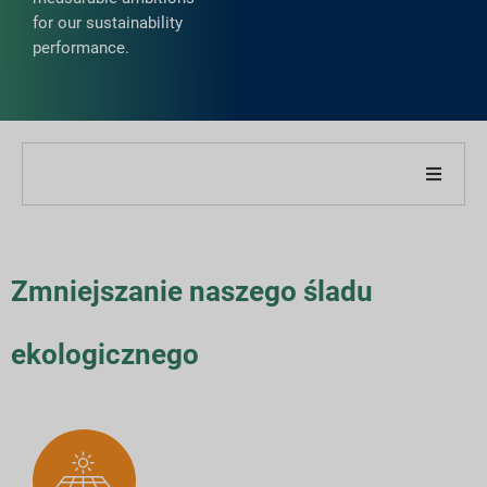
for our sustainability
performance.
O naszej firmie
O naszym raporcie
Zmniejszanie naszego śladu
Strategie zrównoważonego rozwoju
ekologicznego
Cele i wydajność
Indeksy raportowania ESG