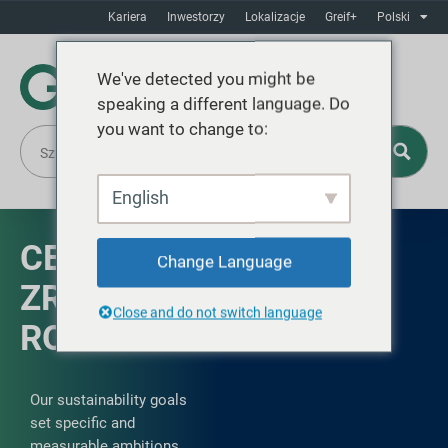
Kariera
Inwestorzy
Lokalizacje
Greif+
Polski
We've detected you might be
speaking a different language. Do
you want to change to:
English
CELE
Change Language
ZRÓWNOWAŻONEGO
Close and do not switch language
ROZWOJU
Our sustainability goals
set specific and
measurable ambitions