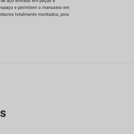
 de aço enviado em peças e
s espaço e permitem o manuseio em
mbores totalmente montados, pois
es