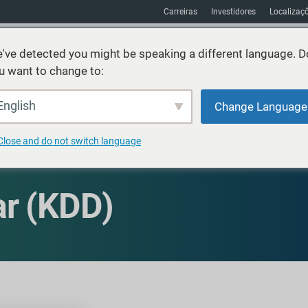
Carreiras
Investidores
Localizaç
've detected you might be speaking a different language. D
u want to change to:
os
Sustentabilidade
Mercados
Recursos
Sobre
English
Change Language
Close and do not switch language
ar (KDD)