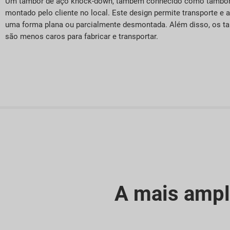
Um tambor de aço knock-down, também conhecido como tambor “
montado pelo cliente no local. Este design permite transporte
uma forma plana ou parcialmente desmontada. Além disso, os t
são menos caros para fabricar e transportar.
A mais ampl