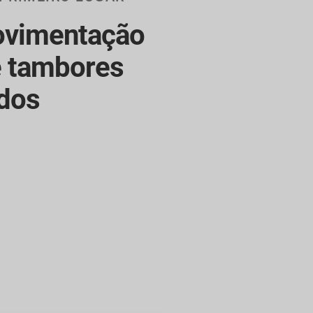
vimentação
e tambores
ados