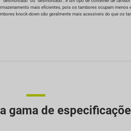
desmontado” ou “desmontado”, é um tipo de contêiner de tambor
 e armazenamento mais eficientes, pois os tambores ocupam meno
ambores knock-down são geralmente mais acessíveis do que os ta
a gama de especificaçõ