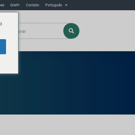
ôes
Greif+
Contato
Português
o