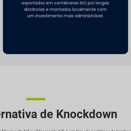
exportados em contêineres ISO por longas
distâncias e montados localmente com
um investimento mais administrável.
ernativa de Knockdown