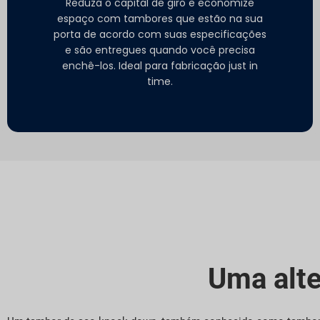
Reduza o capital de giro e economize
espaço com tambores que estão na sua
porta de acordo com suas especificações
e são entregues quando você precisa
enchê-los. Ideal para fabricação just in
time.
Uma alt