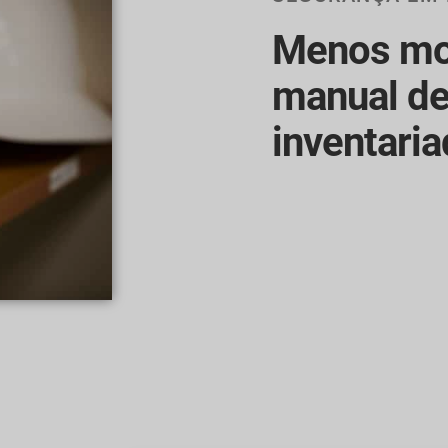
Menos mo
manual d
inventari