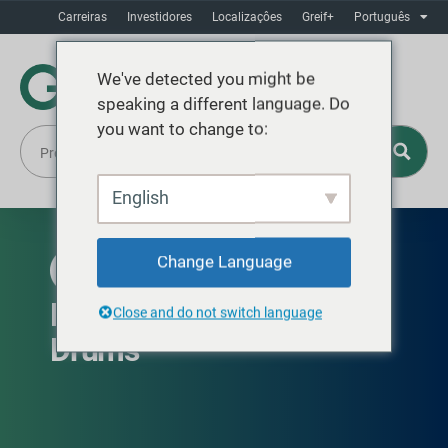
Carreiras
Investidores
Localizaçôes
Greif+
Português
We've detected you might be
speaking a different language. Do
you want to change to:
English
Change Language
EUROPA, ORIENTE MÉDIO E ÁFRICA
Drum360 Branded Steel
Close and do not switch language
Drums