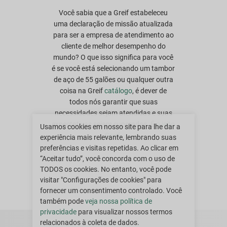
Você sabia que a Greif estabeleceu
uma declaração de missão atualizada
para ser a empresa de atendimento ao
cliente de melhor desempenho do
mundo? O que isso significa para você
é se você está selecionando um tambor
de aço de 55 galões ou qualquer outra
coisa na Greif
catálogo
, é dever de
todos nós garantir que suas
necessidades sejam atendidas e suas
expectativas sejam superadas. É
o jeito
Usamos cookies em nosso site para lhe dar a
Greif.
experiência mais relevante, lembrando suas
preferências e visitas repetidas. Ao clicar em
“Aceitar tudo”, você concorda com o uso de
TODOS os cookies. No entanto, você pode
visitar "Configurações de cookies" para
fornecer um consentimento controlado. Você
também pode
veja nossa política de
privacidade
para visualizar nossos termos
relacionados à coleta de dados.