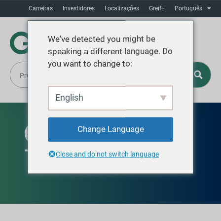
Carreiras
Investidores
Localizaçôes
Greif+
Português
We've detected you might be
speaking a different language. Do
you want to change to:
English
Change Language
DISPONÍVEL NA AMÉRICA DO NORTE
Tambor de fibra Cold-Flo
Close and do not switch language