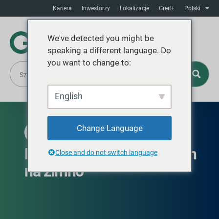
Kariera
Inwestorzy
Lokalizacje
Greif+
Polski
We've detected you might be
speaking a different language. Do
you want to change to:
English
Change Language
DOSTĘPNE W AMERYCE PÓŁNOCNEJ
Bęben do mielenia włókien
Close and do not switch language
na zimno