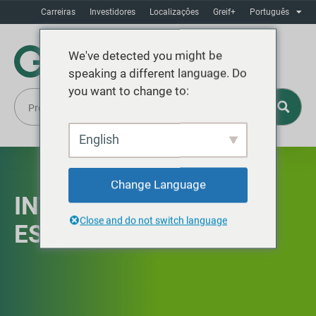
Carreiras
Investidores
Localizaçôes
Greif+
Português
We've detected you might be
speaking a different language. Do
you want to change to:
English
Change Language
INTEGRAÇÃO
Close and do not switch language
ESTRATÉGICA