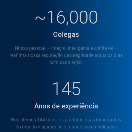
~16,000
Colegas
Nosso pessoal — íntegro, inteligente e confiável —
reafirma nossa reputação de integridade todos os dias
com cada ação.
145
Anos de experiência
Nos últimos 144 anos, os produtos mais importantes
do mundo viajaram pelo mundo em embalagens