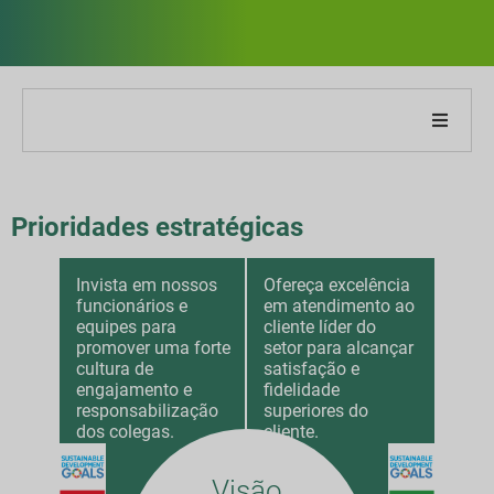
obre nossa empresa
Prioridades estratégicas
obre o nosso relatório
Invista em nossos
Ofereça excelência
stratégias de Sustentabilidade
funcionários e
em atendimento ao
equipes para
cliente líder do
etas e Desempenho
promover uma forte
setor para alcançar
cultura de
satisfação e
engajamento e
fidelidade
ndices de relatórios ESG
responsabilização
superiores do
dos colegas.
cliente.
elatório de downloads
Visão