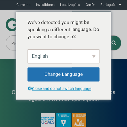
Carreiras
Investidores
Localizaçôes
Greif+
Português
We've detected you might be
speaking a different language. Do
you want to change to:
English
Água
Change Language
Close and do not switch language
Otimizar o uso e melhorar a qualidade da
água em nossas operações.