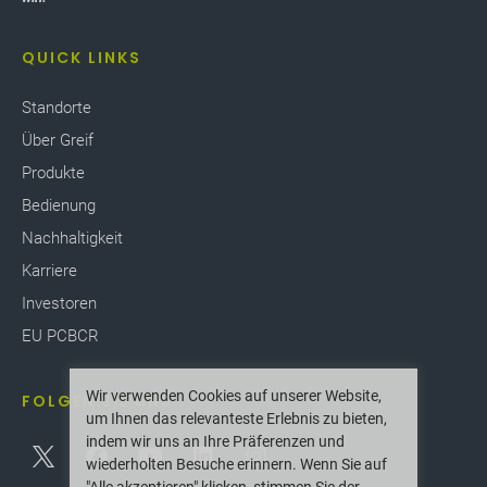
SG-Reporting-Indizes
QUICK LINKS
ericht-Downloads
Standorte
Über Greif
Produkte
Bedienung
Nachhaltigkeit
Karriere
Investoren
EU PCBCR
Wir verwenden Cookies auf unserer Website,
FOLGEN SIE UNS
um Ihnen das relevanteste Erlebnis zu bieten,
indem wir uns an Ihre Präferenzen und
wiederholten Besuche erinnern. Wenn Sie auf