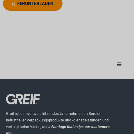
HERUNTERLADEN
ber unser Unternehmen
ber unseren Bericht
achhaltigkeitsstrategien
Greif ist ein weltweit führendes Unternehmen im Bereich
industrieller Verpackungsprodukte und -dienstleistungen und
iele und Leistung
verfolgt seine Vision,
the advantage that helps our customers
win.