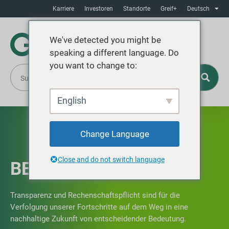
Karriere
Investoren
Standorte
Greif+
Deutsch
We've detected you might be
speaking a different language. Do
you want to change to:
English
Change Language
Close and do not switch language
BERICHT-DOWNLOADS
Transparenz und Rechenschaftspflicht sind für die
Verfolgung unserer Fortschritte auf dem Weg in eine
nachhaltige Zukunft von entscheidender Bedeutung.