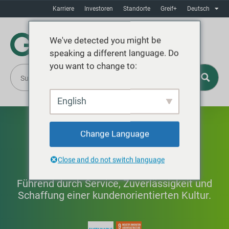
Karriere
Investoren
Standorte
Greif+
Deutsch
We've detected you might be
speaking a different language. Do
you want to change to:
English
Exzellenter
Change Language
Kundenservice
Close and do not switch language
Führend durch Service, Zuverlässigkeit und
Schaffung einer kundenorientierten Kultur.