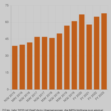
[1] Im Jahr 2020 ist Greif dazu übergegangen, die NPS-Umfrage nun einmal