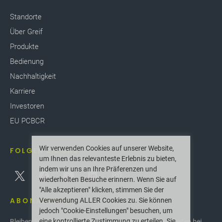
In Lateinamerika haben wir PerforMAXXI
Standorte
eingeführt, eine Weblösung zur
Über Greif
Sendungsverfolgung und Echtzeitüberwachung
der Leistung. PerforMAXXI ist eine mobile App auf
Produkte
dem Telefon des Zustellers, die Kunden über den
Bedienung
aktuellen Stand ihres Pakets informiert. Die App
nutzt Waze oder Google Maps zur Unterstützung
Nachhaltigkeit
des Zustellers und wird in der zweiten Phase um
Karriere
die digitale Zahlung der Maut erweitert. Die App
Investoren
ermöglicht außerdem die Kommunikation mit dem
Zusteller während der gesamten Fahrt, die genaue
EU PCBCR
Messung der pünktlichen Zustellung und einen
elektronischen Zustellnachweis durch Foto der
Wir verwenden Cookies auf unserer Website,
FOLGEN SIE UNS
vom Kunden unterzeichneten Rechnung. Die App
um Ihnen das relevanteste Erlebnis zu bieten,
vereinfacht den Kommunikations- und
indem wir uns an Ihre Präferenzen und
Zustellprozess erheblich.
wiederholten Besuche erinnern. Wenn Sie auf
"Alle akzeptieren" klicken, stimmen Sie der
ABONNIEREN
Verwendung ALLER Cookies zu. Sie können
jedoch "Cookie-Einstellungen" besuchen, um
eine kontrollierte Zustimmung zu erteilen. Sie
Bleiben Sie über die neuesten Innovationen und Neuigkeiten bei