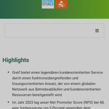
ber unser Unternehmen
ber unseren Bericht
Highlights
achhaltigkeitsstrategien
Greif bietet einen legendären kundenorientierten Service
durch einen funktionsübergreifenden und
iele und Leistung
lösungsorientierten Ansatz, der von einem globalen
Netzwerk aus Betriebsabläufen und kundenorientierten
SG-Reporting-Indizes
Ressourcen bereitgestellt wird.
Im Jahr 2023 lag unser Net Promoter Score (NPS) bei 68,
ericht-Downloads
eine Verbesserung um 5 Prozent gegenüber dem