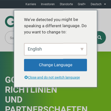
Karriere
Investoren
Standorte
Greif+
Deutsch
We've detected you might be
speaking a different language. Do
you want to change to:
English
Change Language
GOVERNANCE,
Close and do not switch language
RICHTLINIEN
UND
PARTNERSCHAFTEN