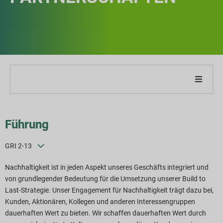
ber unser Unternehmen
Führung
ber unseren Bericht
GRI 2-13
achhaltigkeitsstrategien
Nachhaltigkeit ist in jeden Aspekt unseres Geschäfts integriert und
von grundlegender Bedeutung für die Umsetzung unserer Build to
iele und Leistung
Last-Strategie. Unser Engagement für Nachhaltigkeit trägt dazu bei,
Kunden, Aktionären, Kollegen und anderen Interessengruppen
SG-Reporting-Indizes
dauerhaften Wert zu bieten. Wir schaffen dauerhaften Wert durch