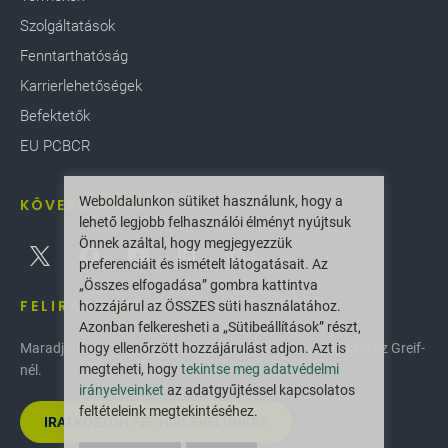
Szolgáltatások
Fenntarthatóság
Karrierlehetőségek
Befektetők
EU PCBCR
Weboldalunkon sütiket használunk, hogy a
KÖVESS MINKET
lehető legjobb felhasználói élményt nyújtsuk
Önnek azáltal, hogy megjegyezzük
preferenciáit és ismételt látogatásait. Az
„Összes elfogadása” gombra kattintva
FELIRATKOZÁS
hozzájárul az ÖSSZES süti használatához.
Azonban felkeresheti a „Sütibeállítások” részt,
hogy ellenőrzött hozzájárulást adjon. Azt is
Maradjon naprakész a legújabb innovációkkal és hírekkel az Greif-
megteheti, hogy
tekintse meg adatvédelmi
nél.
irányelveinket
az adatgyűjtéssel kapcsolatos
feltételeink megtekintéséhez.
IRATKOZZON FEL HÍRLEVELÜNKRE