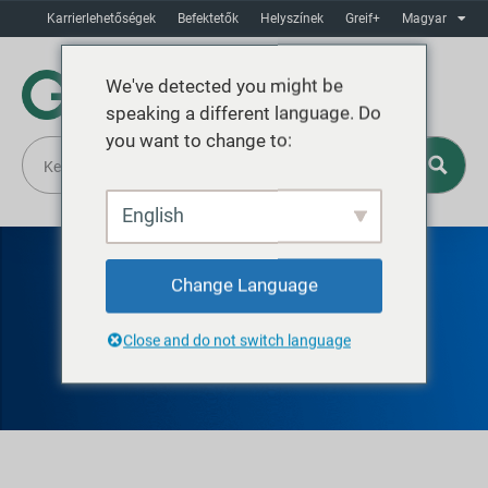
Karrierlehetőségek
Befektetők
Helyszínek
Greif+
Magyar
We've detected you might be
speaking a different language. Do
you want to change to:
English
Change Language
GREIF VOLGOGRAD
Close and do not switch language
ACÉLDOBOK