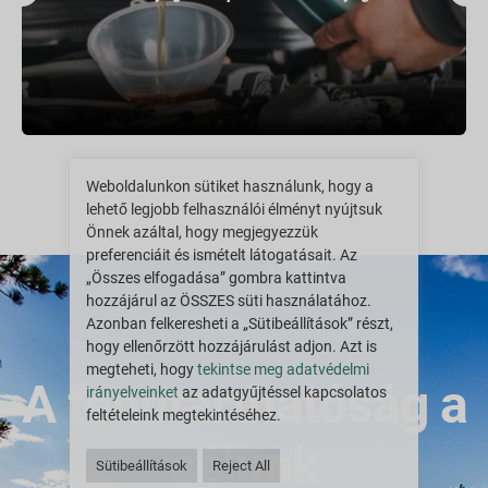
Weboldalunkon sütiket használunk, hogy a
lehető legjobb felhasználói élményt nyújtsuk
Önnek azáltal, hogy megjegyezzük
preferenciáit és ismételt látogatásait. Az
„Összes elfogadása” gombra kattintva
hozzájárul az ÖSSZES süti használatához.
Azonban felkeresheti a „Sütibeállítások” részt,
hogy ellenőrzött hozzájárulást adjon. Azt is
megteheti, hogy
tekintse meg adatvédelmi
A fenntarthatóság a
irányelveinket
az adatgyűjtéssel kapcsolatos
feltételeink megtekintéséhez.
célunk
Sütibeállítások
Reject All