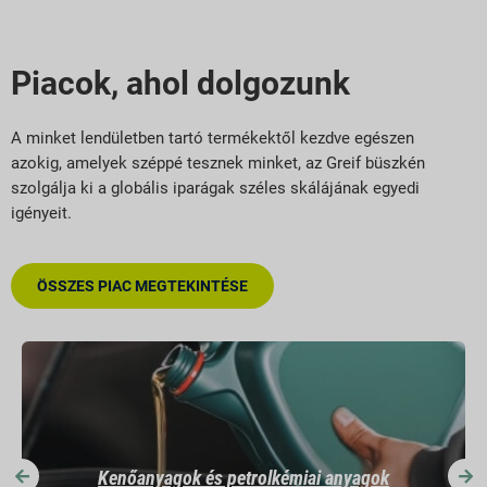
Piacok, ahol dolgozunk
A minket lendületben tartó termékektől kezdve egészen
azokig, amelyek széppé tesznek minket, az Greif büszkén
szolgálja ki a globális iparágak széles skálájának egyedi
igényeit.
ÖSSZES PIAC MEGTEKINTÉSE
Kenőanyagok és petrolkémiai anyagok