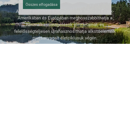
Összes elfogadása
Az Greif életciklus-szolgáltatóinak hálózata Észak-
Amerikában és Európában meghosszabbíthatja a
használt csomagolások élettartamát, és
felelősségteljesen újrahasznosíthatja alkotóelemeik
nyersanyagait életciklusuk végén.
FELÚJÍTÁS
You're getting more