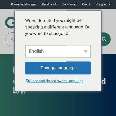
Karrierlehetőségek
Befektetők
Helyszínek
Greif+
Magyar
We've detected you might be
speaking a different language. Do
you want to change to:
English
Change Language
GLOBÁLISAN ELÉRHETŐ
GCUBE IBC Light Protected
Close and do not switch language
b/w