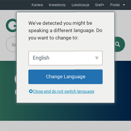
Kariera
Inwestorzy
Lokalizacje
Greif+
Polski
We've detected you might be
speaking a different language. Do
you want to change to:
English
Change Language
DOSTĘPNE NA CAŁYM ŚWIECIE
GCUBE IBC Elektron
Close and do not switch language