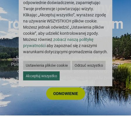
Zrównoważony
odpowiednie doświadczenie, zapamiętując
Twoje preferencje i powtarzając wizyty.
Klikając „Akceptuj wszystko”, wyrażasz zgodę
rozwój jest naszym
na używanie WSZYSTKICH plików cookie.
Możesz jednak odwiedzić „Ustawienia plików
cookie”, aby udzielić kontrolowanej zgody.
celem
Możesz również
zobacz naszą politykę
prywatności
aby zapoznać się z naszymi
warunkami dotyczącymi gromadzenia danych.
Sieć dostawców usług cyklu życia Greif w Ameryce
Północnej i Europie może wydłużyć żywotność zużytych
Ustawienia plików cookie
Odrzuć wszystko
opakowań i odpowiedzialnie poddać recyklingowi
Akceptuj wszystko
surowce składowe po zakończeniu ich cyklu życia.
ODNOWIENIE