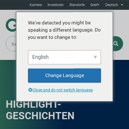
Karriere
Investoren
Standorte
Greif+
Deutsch
We've detected you might be
speaking a different language. Do
you want to change to:
English
Change Language
Close and do not switch language
HIGHLIGHT-
GESCHICHTEN