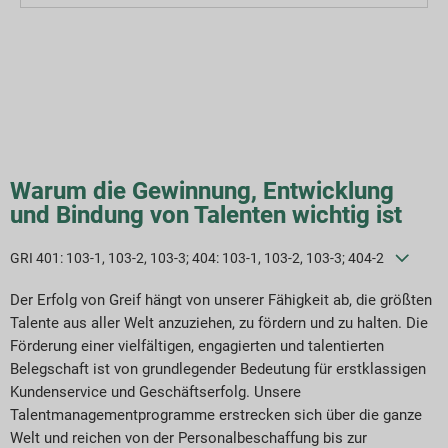
ber unser Unternehmen
ber unseren Bericht
achhaltigkeitsstrategien
iele und Leistung
Warum die Gewinnung, Entwicklung
und Bindung von Talenten wichtig ist
SG-Reporting-Indizes
GRI 401: 103-1, 103-2, 103-3; 404: 103-1, 103-2, 103-3; 404-2
ericht-Downloads
Der Erfolg von Greif hängt von unserer Fähigkeit ab, die größten
Talente aus aller Welt anzuziehen, zu fördern und zu halten. Die
Förderung einer vielfältigen, engagierten und talentierten
Belegschaft ist von grundlegender Bedeutung für erstklassigen
Kundenservice und Geschäftserfolg. Unsere
Talentmanagementprogramme erstrecken sich über die ganze
Welt und reichen von der Personalbeschaffung bis zur