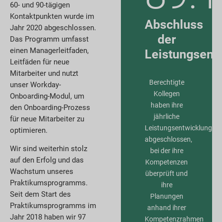
60- und 90-tägigen
Kontaktpunkten wurde im
Abschluss
Jahr 2020 abgeschlossen.
der
Das Programm umfasst
einen Managerleitfaden,
Leistungsent
Leitfäden für neue
Mitarbeiter und nutzt
Berechtigte
unser Workday-
Kollegen
Onboarding-Modul, um
haben ihre
den Onboarding-Prozess
jährliche
für neue Mitarbeiter zu
Leistungsentwicklungsbe
optimieren.
abgeschlossen,
Wir sind weiterhin stolz
bei der ihre
auf den Erfolg und das
Kompetenzen
Wachstum unseres
überprüft und
Praktikumsprogramms.
ihre
Seit dem Start des
Planungen
Praktikumsprogramms im
anhand ihrer
Jahr 2018 haben wir 97
Kompetenzrahmen