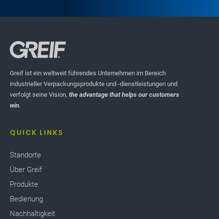
Besitzer. Jedes Mal, wenn eine Münze den Besitzer
wechselt, beschreibt unser Kollege, der die Münze
weitergibt, die spezifische Situation und die
Wirkung, die der Empfänger durch sein
beobachtetes Verhalten erzielt hat, und verstärkt
so Anerkennung und Führung.
Greif ist ein weltweit führendes Unternehmen im Bereich
industrieller Verpackungsprodukte und -dienstleistungen und
verfolgt seine Vision,
the advantage that helps our customers
win.
QUICK LINKS
Standorte
Über Greif
Produkte
Bedienung
Nachhaltigkeit