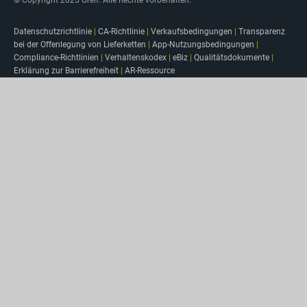
© Copyright 2025 Greif. Alle Rechte vorbehalten.
Datenschutzrichtlinie
|
CA-Richtlinie
|
Verkaufsbedingungen
|
Transparenz
bei der Offenlegung von Lieferketten
|
App-Nutzungsbedingungen
|
Compliance-Richtlinien
|
Verhaltenskodex
|
eBiz
|
Qualitätsdokumente
|
Erklärung zur Barrierefreiheit
|
AR-Ressource