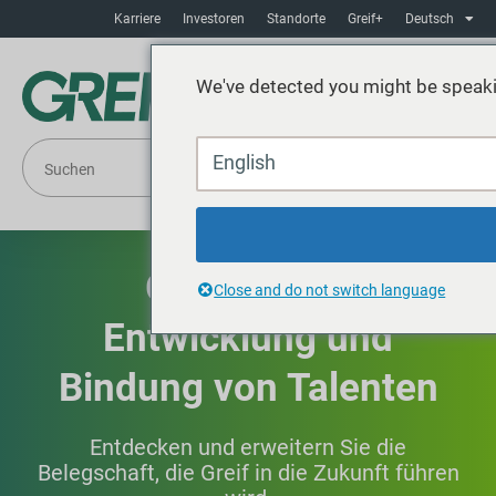
Karriere
Investoren
Standorte
Greif+
Deutsch
We've detected you might be speaki
English
Gewinnung,
Close and do not switch language
Entwicklung und
Bindung von Talenten
Entdecken und erweitern Sie die
Belegschaft, die Greif in die Zukunft führen