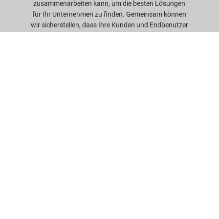
zusammenarbeiten kann, um die besten Lösungen
für Ihr Unternehmen zu finden. Gemeinsam können
wir sicherstellen, dass Ihre Kunden und Endbenutzer
die qualitativ hochwertigsten und effizientesten
Produkte erhalten. Mit unserem Engagement für
Zusammenarbeit und Kundenservice sind wir
überzeugt, dass Greif der richtige Partner für Ihre
Stahlfass-Anforderungen ist. Lassen Sie uns
zusammenarbeiten, um erfolgreich zu sein und
Erwartungen zu übertreffen.
Kontaktieren Sie uns