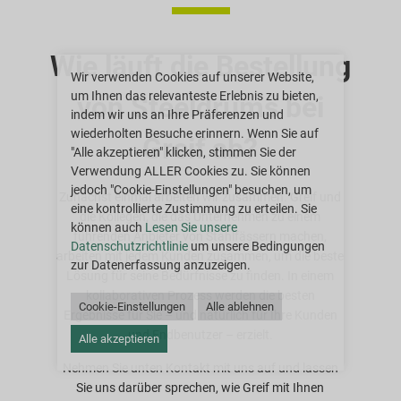
Wie läuft die Bestellung
Wir verwenden Cookies auf unserer Website,
um Ihnen das relevanteste Erlebnis zu bieten,
von Steeldrums bei
indem wir uns an Ihre Präferenzen und
wiederholten Besuche erinnern. Wenn Sie auf
Greif ab?
"Alle akzeptieren" klicken, stimmen Sie der
Verwendung ALLER Cookies zu. Sie können
jedoch "Cookie-Einstellungen" besuchen, um
Zunächst einmal arbeiten wir zusammen. Greif und
eine kontrollierte Zustimmung zu erteilen. Sie
die Kollegen, die das Unternehmen zu einem
können auch
Lesen Sie unsere
führenden Anbieter von Stahlfässern machen,
Datenschutzrichtlinie
um unsere Bedingungen
arbeiten mit jedem Kunden zusammen, um die beste
zur Datenerfassung anzuzeigen.
Lösung für seine Bedürfnisse zu finden. In einem
kollaborativen Prozess werden die besten
Cookie-Einstellungen
Alle ablehnen
Ergebnisse für Sie – und natürlich für Ihre Kunden
und Endbenutzer – erzielt.
Alle akzeptieren
Nehmen Sie unten Kontakt mit uns auf und lassen
Sie uns darüber sprechen, wie Greif mit Ihnen