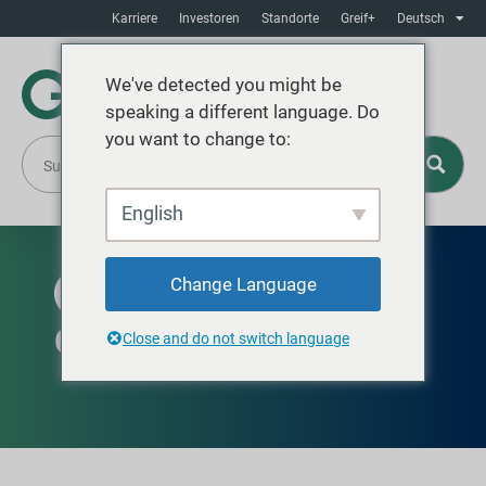
Karriere
Investoren
Standorte
Greif+
Deutsch
We've detected you might be
speaking a different language. Do
you want to change to:
English
Change Language
WELTWEIT VERFÜGBAR
Geborgene Stahltrommel
Close and do not switch language