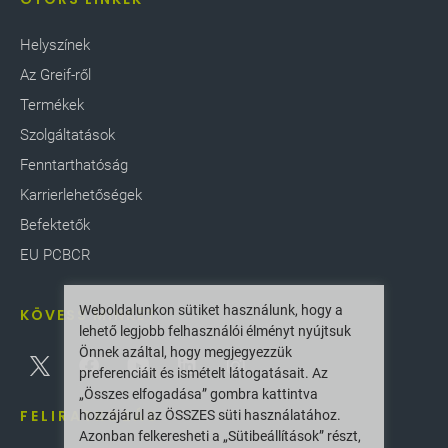
Helyszínek
Az Greif-ről
Termékek
Szolgáltatások
Fenntarthatóság
Karrierlehetőségek
Befektetők
EU PCBCR
Weboldalunkon sütiket használunk, hogy a
KÖVESS MINKET
lehető legjobb felhasználói élményt nyújtsuk
Önnek azáltal, hogy megjegyezzük
preferenciáit és ismételt látogatásait. Az
„Összes elfogadása” gombra kattintva
FELIRATKOZÁS
hozzájárul az ÖSSZES süti használatához.
Azonban felkeresheti a „Sütibeállítások” részt,