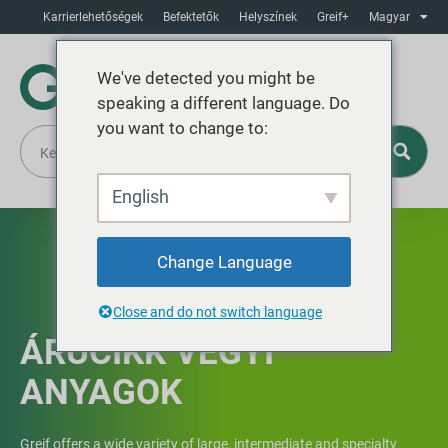
Karrierlehetőségek
Befektetők
Helyszínek
Greif+
Magyar
We've detected you might be
speaking a different language. Do
you want to change to:
English
Change Language
Close and do not switch language
ÁRUCIKK VEGYI
ANYAGOK
Greif offers a wide variety of large, intermediate and specialty