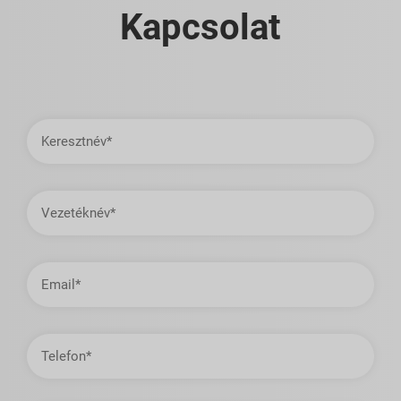
Kapcsolat
Keresztnév
Vezetéknév
E-
mail
cím
Telefon