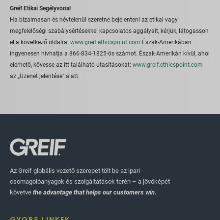
Greif Etikai Segélyvonal
Ha bizalmasan és névtelenül szeretne bejelenteni az etikai vagy
megfelelőségi szabálysértésekkel kapcsolatos aggályait, kérjük, látogasson
el a következő oldalra:
www.greif.ethicspoint.com
Észak-Amerikában
ingyenesen hívhatja a 866-834-1825-ös számot. Észak-Amerikán kívül, ahol
elérhető, kövesse az itt található utasításokat:
www.greif.ethicspoint.com
az „Üzenet jelentése” alatt.
Az Greif globális vezető szerepet tölt be az ipari
csomagolóanyagok és szolgáltatások terén – a jövőképét
követve
the advantage that helps our customers win.
GYORS LINKEK