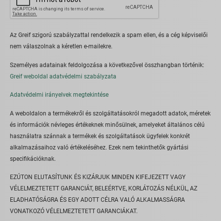
Az Greif szigorú szabályzattal rendelkezik a spam ellen, és a cég képviselői
nem válaszolnak a kéretlen e-mailekre.
Személyes adatainak feldolgozása a következővel összhangban történik:
Greif weboldal adatvédelmi szabályzata
Adatvédelmi irányelvek megtekintése
A weboldalon a termékekről és szolgáltatásokról megadott adatok, méretek
és információk névleges értékeknek minősülnek, amelyeket általános célú
használatra szánnak a termékek és szolgáltatások ügyfelek konkrét
alkalmazásaihoz való értékeléséhez. Ezek nem tekinthetők gyártási
specifikációknak.
EZÚTON ELUTASÍTUNK ÉS KIZÁRJUK MINDEN KIFEJEZETT VAGY
VÉLELMEZTETETT GARANCIÁT, BELEÉRTVE, KORLÁTOZÁS NÉLKÜL, AZ
ELADHATÓSÁGRA ÉS EGY ADOTT CÉLRA VALÓ ALKALMASSÁGRA
VONATKOZÓ VÉLELMEZTETETT GARANCIÁKAT.