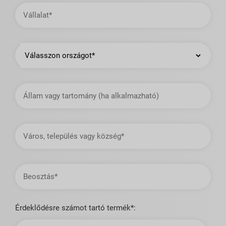
Vállalat
Ország
Állam
vagy
tartomány
Város,
település
vagy
község
Beosztás
Érdeklődésre számot tartó termék*: