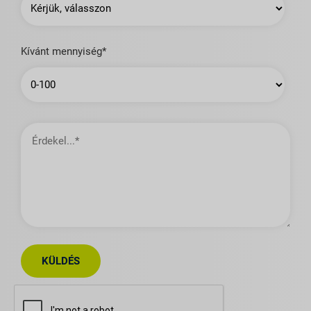
Kívánt mennyiség*
Érdekel…
KÜLDÉS