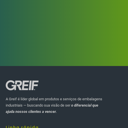
DESTAQUE HISTÓRIAS
Universidade Greif
A Greif é líder global em produtos e serviços de embalagens
industriais — buscando sua visão de ser
o diferencial que
Em 2021, lançamos a Greif University, nossa
ajuda nossos clientes a vencer.
plataforma de treinamento com diferentes ofertas
de aprendizado estratégico. A Greif University
serve como um lugar unificado onde todos os
Linha rápida