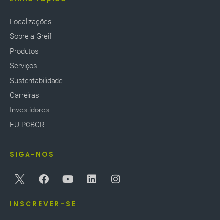
funcionários podem buscar desenvolvimento.
Atualmente, oferecemos mais de 20.000 cursos e
Localizaçôes
módulos de aprendizado de fontes internas e
Sobre a Greif
externas em diferentes categorias, incluindo
Excelência em Atendimento ao Cliente, Saúde e
Produtos
Segurança Ambiental e Liderança e
Serviços
Desenvolvimento Profissional. Cada módulo está
Sustentabilidade
disponível em inglês e espanhol para treinar
funcionários em seu idioma local. Desde o
Carreiras
lançamento da Greif University, houve um
Investidores
aumento significativo no uso de materiais de
desenvolvimento e maiores taxas de conclusão de
EU PCBCR
treinamento. Também atualizamos a Greif
University no início do ano fiscal de 2023,
SIGA-NOS
expandindo o acesso dos colegas aos cursos do
LinkedIn Learning.
INSCREVER-SE