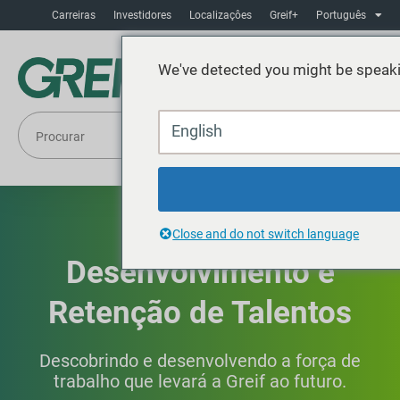
Carreiras
Investidores
Localizaçôes
Greif+
Português
We've detected you might be speaki
English
Atração,
Close and do not switch language
Desenvolvimento e
Retenção de Talentos
Descobrindo e desenvolvendo a força de
trabalho que levará a Greif ao futuro.