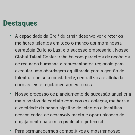
obre nossa empresa
obre o nosso relatório
Destaques
stratégias de Sustentabilidade
A capacidade da Greif de atrair, desenvolver e reter os
melhores talentos em todo o mundo aprimora nossa
etas e Desempenho
estratégia Build to Last e o sucesso empresarial. Nosso
Global Talent Center trabalha com parceiros de negócios
de recursos humanos e representantes regionais para
ndices de relatórios ESG
executar uma abordagem equilibrada para a gestão de
talentos que seja consistente, centralizada e alinhada
elatório de downloads
com as leis e regulamentações locais.
Nosso processo de planejamento de sucessão anual cria
mais pontos de contato com nossos colegas, melhora a
diversidade do nosso pipeline de talentos e identifica
necessidades de desenvolvimento e oportunidades de
engajamento para colegas de alto potencial.
Para permanecermos competitivos e mostrar nosso