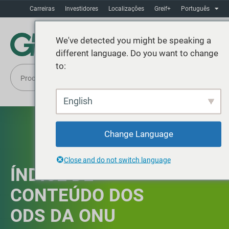
Carreiras
Investidores
Localizaçôes
Greif+
Português
We've detected you might be speaking a
different language. Do you want to change
to:
English
Change Language
Close and do not switch language
ÍNDICE DE
CONTEÚDO DOS
ODS DA ONU