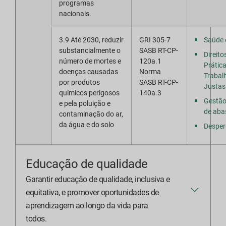
programas
nacionais.
3.9 Até 2030, reduzir
GRI 305-7
Saúde 
substancialmente o
SASB RT-CP-
Direit
número de mortes e
120a.1
Prátic
doenças causadas
Norma
Trabal
por produtos
SASB RT-CP-
Justas
químicos perigosos
140a.3
Gestão
e pela poluição e
de aba
contaminação do ar,
da água e do solo
Desper
Educação de qualidade
Garantir educação de qualidade, inclusiva e
equitativa, e promover oportunidades de
aprendizagem ao longo da vida para
todos.