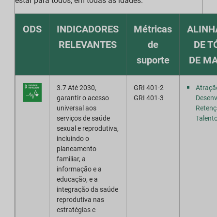
estar para todos, em todas as idades.
elatório de downloads
ODS
INDICADORES
Métricas
ALIN
RELEVANTES
de
DE T
suporte
DE MA
3.7 Até 2030,
GRI 401-2
Atraçã
garantir o acesso
GRI 401-3
Desenv
universal aos
Retenç
serviços de saúde
Talent
sexual e reprodutiva,
incluindo o
planeamento
familiar, a
informação e a
educação, e a
integração da saúde
reprodutiva nas
estratégias e