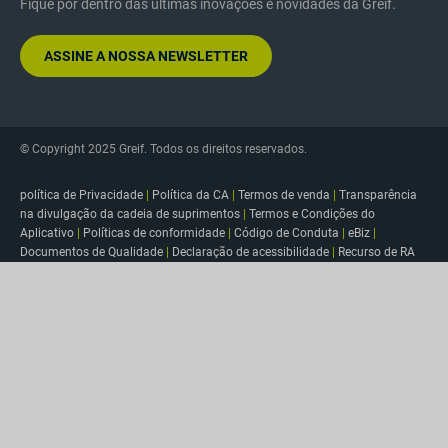
Fique por dentro das últimas inovações e novidades da Greif.
ASSINE A NOSSA NEWSLETTER
© Copyright 2025 Greif. Todos os direitos reservados.
política de Privacidade
|
Política da CA
|
Termos de venda
|
Transparência
na divulgação da cadeia de suprimentos
|
Termos e Condições do
Aplicativo
|
Políticas de conformidade
|
Código de Conduta
|
eBiz
|
Documentos de Qualidade
|
Declaração de acessibilidade
|
Recurso de RA