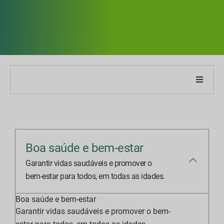
obre nossa empresa
obre o nosso relatório
Boa saúde e bem-estar
stratégias de Sustentabilidade
Garantir vidas saudáveis e promover o
bem-estar para todos, em todas as idades.
etas e Desempenho
Boa saúde e bem-estar
ndices de relatórios ESG
Garantir vidas saudáveis e promover o bem-