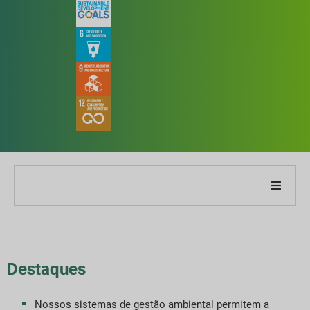
obre nossa empresa
obre o nosso relatório
Destaques
stratégias de Sustentabilidade
Nossos sistemas de gestão ambiental permitem a