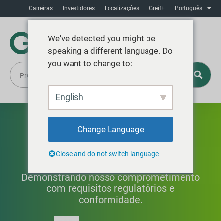
Carreiras
Investidores
Localizaçôes
Greif+
Português
We've detected you might be
speaking a different language. Do
you want to change to:
English
Sistemas de Gestão
Change Language
Ambiental
Close and do not switch language
Demonstrando nosso comprometimento
com requisitos regulatórios e
conformidade.