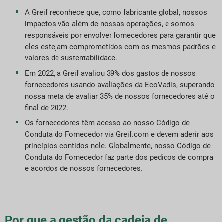
stratégias de Sustentabilidade
A Greif reconhece que, como fabricante global, nossos
impactos vão além de nossas operações, e somos
etas e Desempenho
responsáveis por envolver fornecedores para garantir que
eles estejam comprometidos com os mesmos padrões e
valores de sustentabilidade.
ndices de relatórios ESG
Em 2022, a Greif avaliou 39% dos gastos de nossos
fornecedores usando avaliações da EcoVadis, superando
elatório de downloads
nossa meta de avaliar 35% de nossos fornecedores até o
final de 2022.
Os fornecedores têm acesso ao nosso Código de
Conduta do Fornecedor via Greif.com e devem aderir aos
princípios contidos nele. Globalmente, nosso Código de
Conduta do Fornecedor faz parte dos pedidos de compra
e acordos de nossos fornecedores.
Por que a gestão da cadeia de