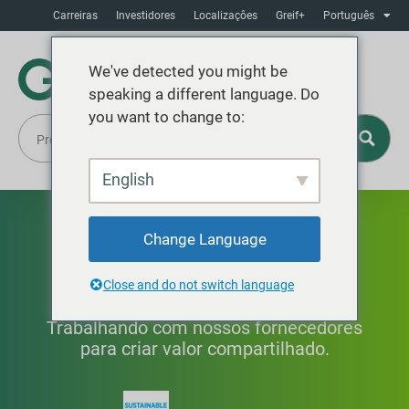
Carreiras
Investidores
Localizaçôes
Greif+
Português
We've detected you might be
speaking a different language. Do
you want to change to:
English
Gestão da cadeia de
Change Language
abastecimento
Close and do not switch language
Trabalhando com nossos fornecedores
para criar valor compartilhado.