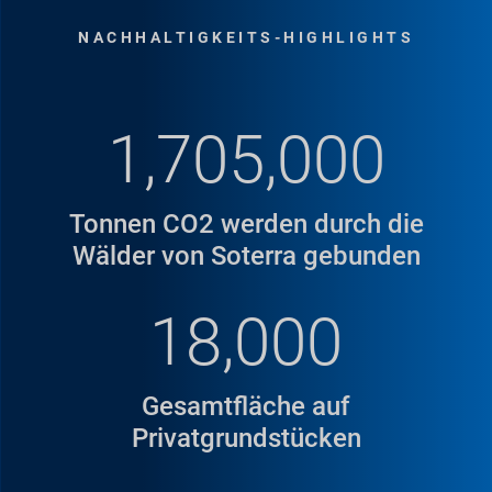
NACHHALTIGKEITS-HIGHLIGHTS
1,705,000
Tonnen CO2 werden durch die
Wälder von Soterra gebunden
18,000
HIGHLIGHT-STORYS
Regentonnen-
Gesamtfläche auf
Programm erhält
Privatgrundstücken
Stewardship