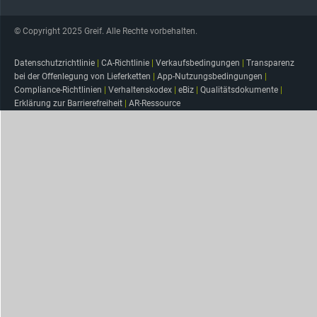
© Copyright 2025 Greif. Alle Rechte vorbehalten.
Datenschutzrichtlinie
|
CA-Richtlinie
|
Verkaufsbedingungen
|
Transparenz
bei der Offenlegung von Lieferketten
|
App-Nutzungsbedingungen
|
Compliance-Richtlinien
|
Verhaltenskodex
|
eBiz
|
Qualitätsdokumente
|
Erklärung zur Barrierefreiheit
|
AR-Ressource