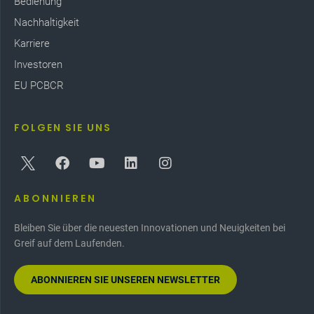
Bedienung
*Laut der US-Umweltschutzbehörde können in den
Nachhaltigkeit
Sommermonaten mit einer Regentonne 1.300
Gallonen Wasser gespart werden.
Karriere
Investoren
EU PCBCR
FOLGEN SIE UNS
ABONNIEREN
Bleiben Sie über die neuesten Innovationen und Neuigkeiten bei
Greif auf dem Laufenden.
ABONNIEREN SIE UNSEREN NEWSLETTER