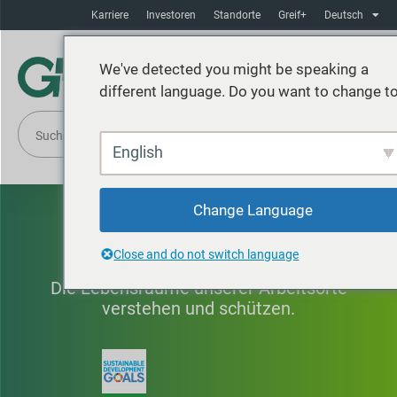
Karriere
Investoren
Standorte
Greif+
Deutsch
We've detected you might be speaking a
different language. Do you want to change to
English
Change Language
Biodiversität
Close and do not switch language
Die Lebensräume unserer Arbeitsorte
verstehen und schützen.