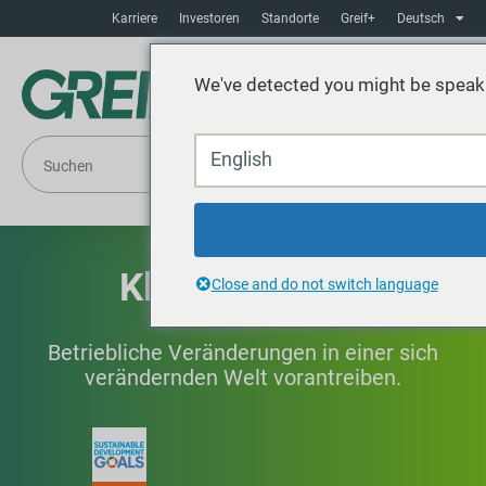
Karriere
Investoren
Standorte
Greif+
Deutsch
We've detected you might be speaki
English
Klimastrategie
Close and do not switch language
Betriebliche Veränderungen in einer sich
verändernden Welt vorantreiben.