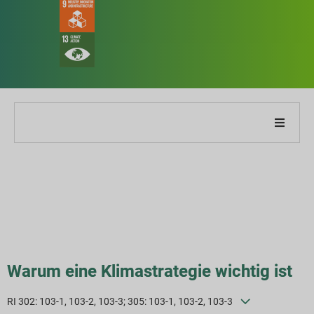
ber unser Unternehmen
ber unseren Bericht
achhaltigkeitsstrategien
iele und Leistung
Warum eine Klimastrategie wichtig ist
RI 302: 103-1, 103-2, 103-3; 305: 103-1, 103-2, 103-3
SG-Reporting-Indizes