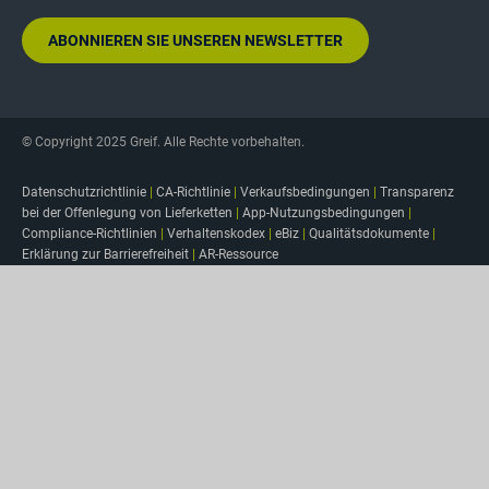
ABONNIEREN SIE UNSEREN NEWSLETTER
© Copyright 2025 Greif. Alle Rechte vorbehalten.
Datenschutzrichtlinie
|
CA-Richtlinie
|
Verkaufsbedingungen
|
Transparenz
bei der Offenlegung von Lieferketten
|
App-Nutzungsbedingungen
|
Compliance-Richtlinien
|
Verhaltenskodex
|
eBiz
|
Qualitätsdokumente
|
Erklärung zur Barrierefreiheit
|
AR-Ressource